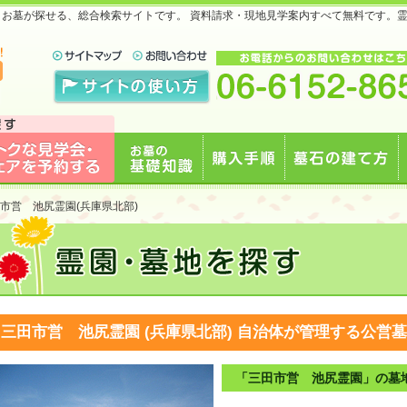
地・お墓が探せる、総合検索サイトです。 資料請求・現地見学案内すべて無料です。
で
見学会・フェアを予約
お墓の基礎知識
購入手順
墓石の建て方
市営 池尻霊園(兵庫県北部)
する
三田市営 池尻霊園 (兵庫県北部)
自治体が管理する公営墓
「三田市営 池尻霊園」の墓