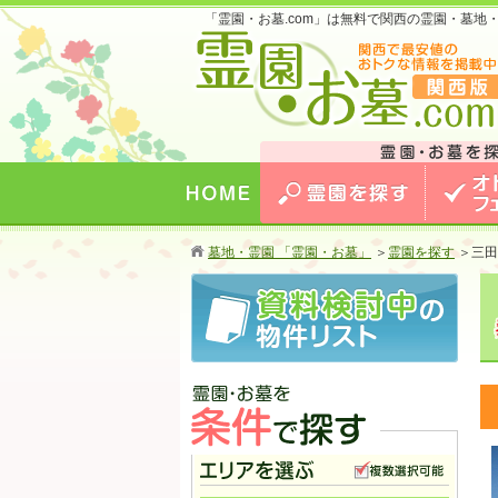
「霊園・お墓.com」は無料で関西の霊園・墓
お墓のことなら霊園・お墓.com 関西版 関西
最安値のおトクな情報を掲載中！
HOME
霊園を探す
オトクな
墓地・霊園 「霊園・お墓」
＞
霊園を探す
＞
三田
霊園・お墓を条件で探す