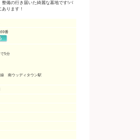
、整備の行き届いた綺麗な墓地です!バ
にあります！
ん
69番
車で5分
市線 南ウッディタウン駅
問