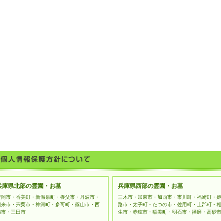
兵庫県北部の霊園・お墓
兵庫県西部の霊園・お墓
豊岡市・香美町・新温泉町・養父市・丹波市・
三木市・加東市・加西市・市川町・福崎町・
朝来市・宍栗市・神河町・多可町・篠山市・西
路市・太子町・たつの市・佐用町・上郡町・
脇市・三田市
生市・赤穂市・稲美町・明石市・播磨・高砂