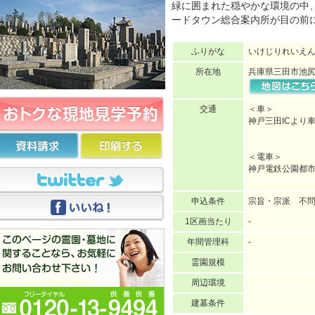
緑に囲まれた穏やかな環境の中
ードタウン総合案内所が目の前
ふりがな
いけじりれいえ
所在地
兵庫県三田市池尻
交通
＜車＞
神戸三田ICより
＜電車＞
神戸電鉄公園都
申込条件
宗旨・宗派 不
1区画当たり
-
年間管理科
-
霊園規模
周辺環境
建墓条件