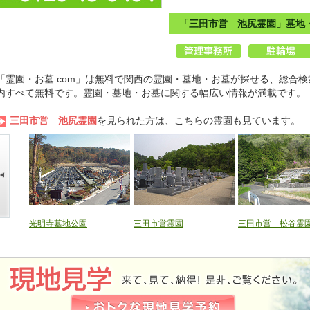
「三田市営 池尻霊園」墓地
「霊園・お墓.com」は無料で関西の霊園・墓地・お墓が探せる、総合検
内すべて無料です。霊園・墓地・お墓に関する幅広い情報が満載です。
三田市営 池尻霊園
を見られた方は、こちらの霊園も見ています。
光明寺墓地公園
三田市営霊園
三田市営 松谷霊