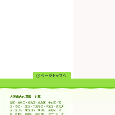
大阪市内の霊園・お墓
姫
北区・都島区・福島区・此花区・中央区・西
相
区・港区・大正区・天王寺区・浪速区・西淀川
市
区・淀川区・東淀川区・東成区・生野区・旭
区・城東区・鶴見区・阿倍野区・住之江区・住