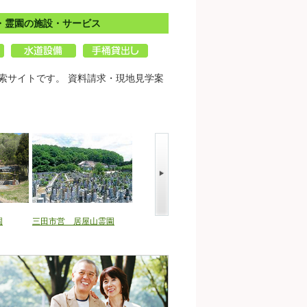
・霊園の施設・サービス
索サイトです。 資料請求・現地見学案
園
三田市営 居屋山霊園
三田市営 因幡霊園
三田市営 森ノ上