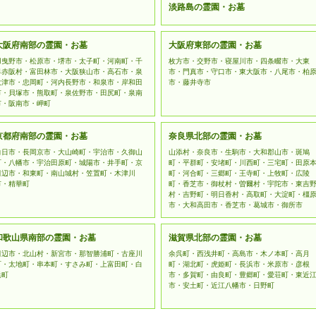
淡路島の霊園・お墓
大阪府南部の霊園・お墓
大阪府東部の霊園・お墓
羽曳野市・松原市・堺市・太子町・河南町・千
枚方市・交野市・寝屋川市・四条畷市・大東
早赤阪村・富田林市・大阪狭山市・高石市・泉
市・門真市・守口市・東大阪市・八尾市・柏
大津市・忠岡町・河内長野市・和泉市・岸和田
市・藤井寺市
市・貝塚市・熊取町・泉佐野市・田尻町・泉南
市・阪南市・岬町
京都府南部の霊園・お墓
奈良県北部の霊園・お墓
向日市・長岡京市・大山崎町・宇治市・久御山
山添村・奈良市・生駒市・大和郡山市・斑鳩
町・八幡市・宇治田原町・城陽市・井手町・京
町・平群町・安堵町・川西町・三宅町・田原
田辺市・和東町・南山城村・笠置町・木津川
町・河合町・三郷町・王寺町・上牧町・広陵
市・精華町
町・香芝市・御杖村・曽爾村・宇陀市・東吉
村・吉野町・明日香村・高取町・大淀町・橿
市・大和高田市・香芝市・葛城市・御所市
和歌山県南部の霊園・お墓
滋賀県北部の霊園・お墓
田辺市・北山村・新宮市・那智勝浦町・古座川
余呉町・西浅井町・高島市・木ノ本町・高月
町・太地町・串本町・すさみ町・上富田町・白
町・湖北町・虎姫町・長浜市・米原市・彦根
浜町
市・多賀町・由良町・豊郷町・愛荘町・東近
市・安土町・近江八幡市・日野町