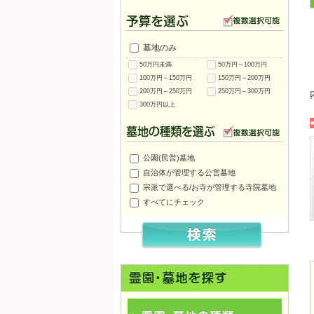
墓地のみ
50万円未満
50万円～100万円
100万円～150万円
150万円～200万円
200万円～250万円
250万円～300万円
300万円以上
公園(民営)墓地
自治体が管理する公営墓地
宗派で選べる/お寺が管理する寺院墓地
すべてにチェック
園
三田市営 とち霊園
三田市営 須丸霊園
三田市営 橋上霊園