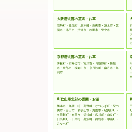
大阪府北部の霊園・お墓
能勢町・豊能町・島本町・高槻市・茨木市・箕
面市・池田市・摂津市・吹田市・豊中市
京都府北部の霊園・お墓
伊根町・京丹後市・宮津市・与謝野町・舞鶴
市・綾部市・福知山市・京丹波町・南丹市・亀
岡市
和歌山県北部の霊園・お墓
橋本市・九慶山町・高野町・かつらぎ町・紀の
川市・岩出市・和歌山市・海南市・紀美野町・
有田川町・有田市・湯浅町・広川町・由良町・
日高川町・日高町・美浜町・御坊市・印南町・
みなべ町