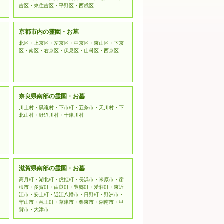
吉区・東住吉区・平野区・西成区
京都市内の霊園・お墓
北区・上京区・左京区・中京区・東山区・下京
原
区・南区・右京区・伏見区・山科区・西京区
奈良県南部の霊園・お墓
川上村・黒滝村・下市町・五条市・天川村・下
本
北山村・野迫川村・十津川村
野
原
滋賀県南部の霊園・お墓
高月町・湖北町・虎姫町・長浜市・米原市・彦
根市・多賀町・由良町・豊郷町・愛荘町・東近
江
江市・安土町・近江八幡市・日野町・野洲市・
守山市・竜王町・草津市・栗東市・湖南市・甲
賀市・大津市