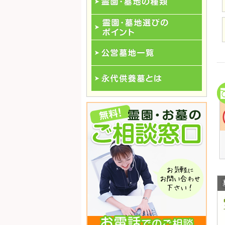
霊園･墓地の種類
霊園･墓地選びのポイント
公営墓地一覧
永代供養一覧