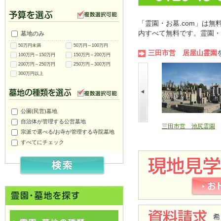
「霊園・お墓.com」は
内すべて無料です。霊園・
墓地のみ
50万円未満
50万円～100万円
三田市営 居屋山霊園
100万円～150万円
150万円～200万円
200万円～250万円
250万円～300万円
300万円以上
公園(民営)墓地
自治体が管理する公営墓地
三田市営 須丸霊園
三田市営 橋上霊園
三田市営 池尻霊園
宗派で選べる/お寺が管理する寺院墓地
すべてにチェック