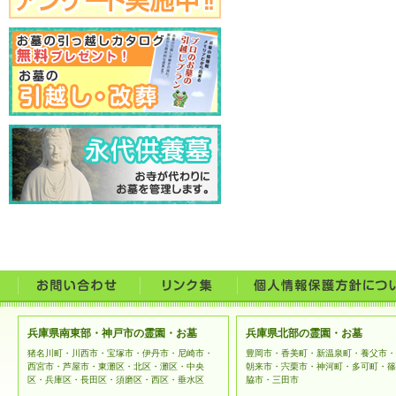
兵庫県南東部・神戸市の霊園・お墓
兵庫県北部の霊園・お墓
猪名川町・川西市・宝塚市・伊丹市・尼崎市・
豊岡市・香美町・新温泉町・養父市・
西宮市・芦屋市・東灘区・北区・灘区・中央
朝来市・宍栗市・神河町・多可町・篠
区・兵庫区・長田区・須磨区・西区・垂水区
脇市・三田市