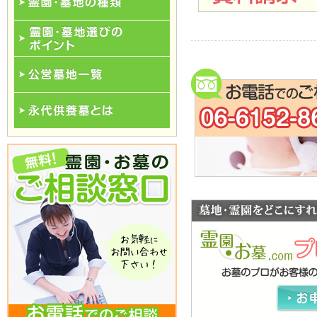
霊園･墓地の種類
霊園･墓地選びのポイント
公営墓地一覧
永代供養一覧