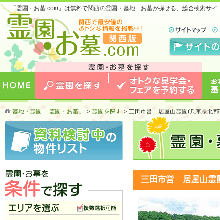
「霊園・お墓.com」は無料で関西の霊園・墓地・お墓が探せる、総合検索サ
お墓のことなら霊園・お墓.com 関西版 関西で
最安値のおトクな情報を掲載中！
HOME
霊園を探す
オトクな見学会・フェアを予約
お墓
墓地・霊園 「霊園・お墓」
＞
霊園を探す
＞
三田市営 居屋山霊園(兵庫県北部
する
三田市営 居屋山霊園
霊園・お墓を条件で探す