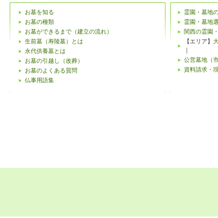
お墓を知る
霊園・墓地
お墓の種類
霊園・墓地
お墓ができるまで（建立の流れ）
関西の霊園
生前墓（寿陵墓）とは
【エリア】
｜
永代供養墓とは
公営墓地（
お墓の引越し（改葬）
資料請求・
お墓のよくある質問
仏事用語集