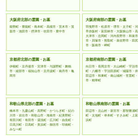
大阪府北部の霊園・お墓
大阪府南部の霊園・お墓
能勢町・豊能町・島本町・高槻市・茨木市・箕
羽曳野市・松原市・堺市・太子町・河
面市・池田市・摂津市・吹田市・豊中市
早赤阪村・富田林市・大阪狭山市・高
大津市・忠岡町・河内長野市・和泉市
市・貝塚市・熊取町・泉佐野市・田尻
市・阪南市・岬町
京都府北部の霊園・お墓
京都府南部の霊園・お墓
伊根町・京丹後市・宮津市・与謝野町・舞鶴
向日市・長岡京市・大山崎町・宇治市
市・綾部市・福知山市・京丹波町・南丹市・亀
町・八幡市・宇治田原町・城陽市・井
岡市
田辺市・和東町・南山城村・笠置町・
市・精華町
和歌山県北部の霊園・お墓
和歌山県南部の霊園・お墓
橋本市・九慶山町・高野町・かつらぎ町・紀の
田辺市・北山村・新宮市・那智勝浦町
川市・岩出市・和歌山市・海南市・紀美野町・
町・太地町・串本町・すさみ町・上富
有田川町・有田市・湯浅町・広川町・由良町・
浜町
日高川町・日高町・美浜町・御坊市・印南町・
みなべ町