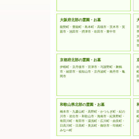
大阪府北部の霊園・お墓
能勢町・豊能町・島本町・高槻市・茨木市・箕
面市・池田市・摂津市・吹田市・豊中市
京都府北部の霊園・お墓
伊根町・京丹後市・宮津市・与謝野町・舞鶴
市・綾部市・福知山市・京丹波町・南丹市・亀
岡市
和歌山県北部の霊園・お墓
橋本市・九慶山町・高野町・かつらぎ町・紀の
川市・岩出市・和歌山市・海南市・紀美野町・
有田川町・有田市・湯浅町・広川町・由良町・
日高川町・日高町・美浜町・御坊市・印南町・
みなべ町