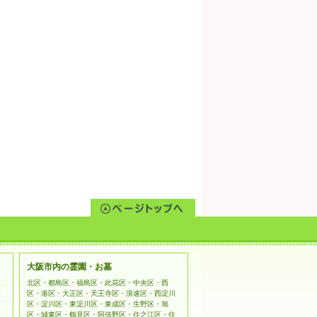
大阪市内の霊園・お墓
姫
北区・都島区・福島区・此花区・中央区・西
相
区・港区・大正区・天王寺区・浪速区・西淀川
市
区・淀川区・東淀川区・東成区・生野区・旭
区・城東区・鶴見区・阿倍野区・住之江区・住