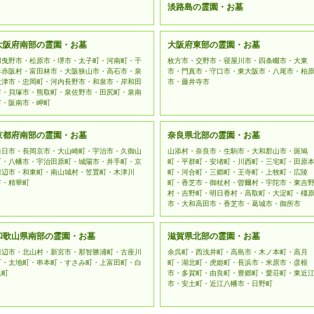
淡路島の霊園・お墓
大阪府南部の霊園・お墓
大阪府東部の霊園・お墓
羽曳野市・松原市・堺市・太子町・河南町・千
枚方市・交野市・寝屋川市・四条畷市・大東
早赤阪村・富田林市・大阪狭山市・高石市・泉
市・門真市・守口市・東大阪市・八尾市・柏
大津市・忠岡町・河内長野市・和泉市・岸和田
市・藤井寺市
市・貝塚市・熊取町・泉佐野市・田尻町・泉南
市・阪南市・岬町
京都府南部の霊園・お墓
奈良県北部の霊園・お墓
向日市・長岡京市・大山崎町・宇治市・久御山
山添村・奈良市・生駒市・大和郡山市・斑鳩
町・八幡市・宇治田原町・城陽市・井手町・京
町・平群町・安堵町・川西町・三宅町・田原
田辺市・和東町・南山城村・笠置町・木津川
町・河合町・三郷町・王寺町・上牧町・広陵
市・精華町
町・香芝市・御杖村・曽爾村・宇陀市・東吉
村・吉野町・明日香村・高取町・大淀町・橿
市・大和高田市・香芝市・葛城市・御所市
和歌山県南部の霊園・お墓
滋賀県北部の霊園・お墓
田辺市・北山村・新宮市・那智勝浦町・古座川
余呉町・西浅井町・高島市・木ノ本町・高月
町・太地町・串本町・すさみ町・上富田町・白
町・湖北町・虎姫町・長浜市・米原市・彦根
浜町
市・多賀町・由良町・豊郷町・愛荘町・東近
市・安土町・近江八幡市・日野町