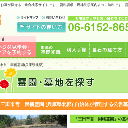
地・お墓が探せる、総合検索サイトです。 資料請求・現地見学案内すべて無料です。
で
見学会・フェアを予約
お墓の基礎知識
購入手順
墓石の建て方
市営 因幡霊園(兵庫県北部)
する
三田市営 因幡霊園 (兵庫県北部)
自治体が管理する公営墓
「三田市営 因幡霊園」の墓