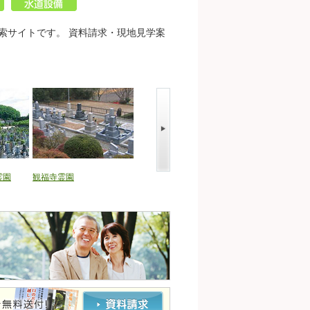
索サイトです。 資料請求・現地見学案
霊園
観福寺霊園
三田市営 因幡霊園
三田市営 森ノ上