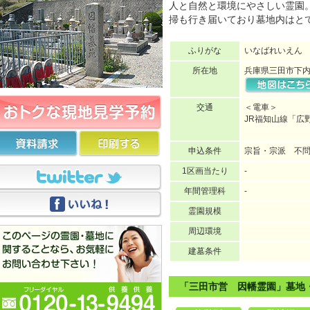
人と自然と環境にやさしい霊園
掃も行き届いており墓地内はと
ふりがな
いなばれいえん
所在地
兵庫県三田市下内
交通
＜電車＞
JR福知山線「広
申込条件
宗旨・宗派 不
1区画当たり
-
年間管理科
-
霊園規模
周辺環境
建墓条件
「三田市営 因幡霊園」墓地