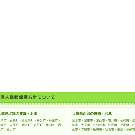
兵庫県北部の霊園・お墓
兵庫県西部の霊園・お墓
豊岡市・香美町・新温泉町・養父市・丹波市・
三木市・加東市・加西市・市川町・福崎町・
朝来市・宍栗市・神河町・多可町・篠山市・西
路市・太子町・たつの市・佐用町・上郡町・
脇市・三田市
生市・赤穂市・稲美町・明石市・播磨・高砂