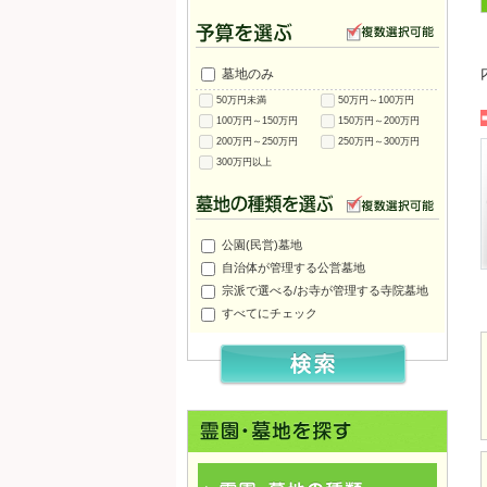
墓地のみ
50万円未満
50万円～100万円
100万円～150万円
150万円～200万円
200万円～250万円
250万円～300万円
300万円以上
公園(民営)墓地
自治体が管理する公営墓地
園
三田市営 とち霊園
三田市営 須丸霊園
三田市営 橋上霊園
宗派で選べる/お寺が管理する寺院墓地
すべてにチェック