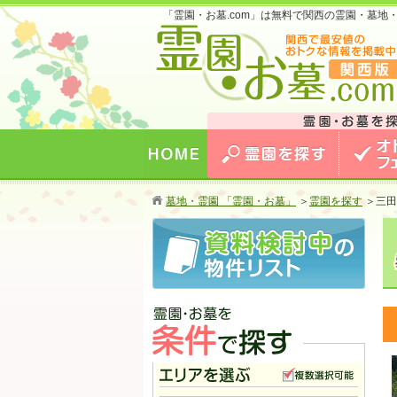
「霊園・お墓.com」は無料で関西の霊園・墓
お墓のことなら霊園・お墓.com 関西版 関西
最安値のおトクな情報を掲載中！
HOME
霊園を探す
オトクな
墓地・霊園 「霊園・お墓」
＞
霊園を探す
＞
三田
霊園・お墓を条件で探す