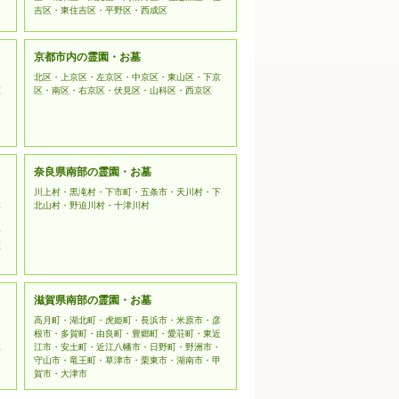
吉区・東住吉区・平野区・西成区
京都市内の霊園・お墓
北区・上京区・左京区・中京区・東山区・下京
原
区・南区・右京区・伏見区・山科区・西京区
奈良県南部の霊園・お墓
川上村・黒滝村・下市町・五条市・天川村・下
本
北山村・野迫川村・十津川村
野
原
滋賀県南部の霊園・お墓
高月町・湖北町・虎姫町・長浜市・米原市・彦
根市・多賀町・由良町・豊郷町・愛荘町・東近
江
江市・安土町・近江八幡市・日野町・野洲市・
守山市・竜王町・草津市・栗東市・湖南市・甲
賀市・大津市