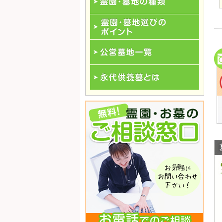
霊園･墓地の種類
霊園･墓地選びのポイント
公営墓地一覧
永代供養一覧