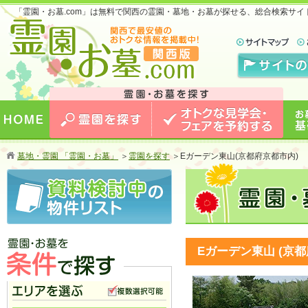
「霊園・お墓.com」は無料で関西の霊園・墓地・お墓が探せる、総合検索サ
お墓のことなら霊園・お墓.com 関西版 関西で
最安値のおトクな情報を掲載中！
HOME
霊園を探す
オトクな見学会・フェアを予約
お墓
墓地・霊園 「霊園・お墓」
＞
霊園を探す
＞
Eガーデン東山(京都府京都市内)
する
Eガーデン東山 (京
霊園・お墓を条件で探す