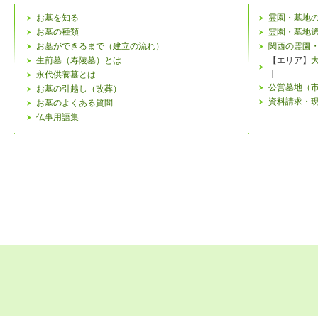
お墓を知る
霊園・墓地
お墓の種類
霊園・墓地
お墓ができるまで（建立の流れ）
関西の霊園
生前墓（寿陵墓）とは
【エリア】
｜
永代供養墓とは
公営墓地（
お墓の引越し（改葬）
資料請求・
お墓のよくある質問
仏事用語集