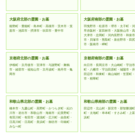
大阪府北部の霊園・お墓
大阪府南部の霊園・お墓
能勢町・豊能町・島本町・高槻市・茨木市・箕
羽曳野市・松原市・堺市・太子町・河
面市・池田市・摂津市・吹田市・豊中市
早赤阪村・富田林市・大阪狭山市・高
大津市・忠岡町・河内長野市・和泉市
市・貝塚市・熊取町・泉佐野市・田尻
市・阪南市・岬町
京都府北部の霊園・お墓
京都府南部の霊園・お墓
伊根町・京丹後市・宮津市・与謝野町・舞鶴
向日市・長岡京市・大山崎町・宇治市
市・綾部市・福知山市・京丹波町・南丹市・亀
町・八幡市・宇治田原町・城陽市・井
岡市
田辺市・和東町・南山城村・笠置町・
市・精華町
和歌山県北部の霊園・お墓
和歌山県南部の霊園・お墓
橋本市・九慶山町・高野町・かつらぎ町・紀の
田辺市・北山村・新宮市・那智勝浦町
川市・岩出市・和歌山市・海南市・紀美野町・
町・太地町・串本町・すさみ町・上富
有田川町・有田市・湯浅町・広川町・由良町・
浜町
日高川町・日高町・美浜町・御坊市・印南町・
みなべ町