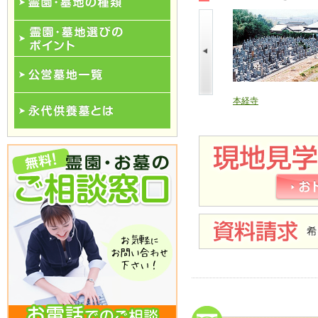
霊園･墓地の種類
霊園･墓地選びのポイント
公営墓地一覧
善想寺
浄土宗医王山 専徳寺
本経寺
永代供養一覧