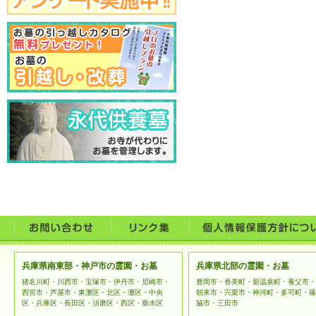
兵庫県南東部・神戸市の霊園・お墓
兵庫県北部の霊園・お墓
猪名川町・川西市・宝塚市・伊丹市・尼崎市・
豊岡市・香美町・新温泉町・養父市・
西宮市・芦屋市・東灘区・北区・灘区・中央
朝来市・宍栗市・神河町・多可町・篠
区・兵庫区・長田区・須磨区・西区・垂水区
脇市・三田市