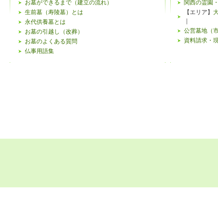
下記のよ
お墓ができるまで（建立の流れ）
関西の霊園
生前墓（寿陵墓）とは
【エリア】
がござい
｜
永代供養墓とは
公営墓地（
お墓の引越し（改葬）
個人情報
資料請求・
お墓のよくある質問
仏事用語集
当ウェブ
特定する
客様ご本
み、合理
リンク先
当ウェブ
ビスを提
リンクを
にて行わ