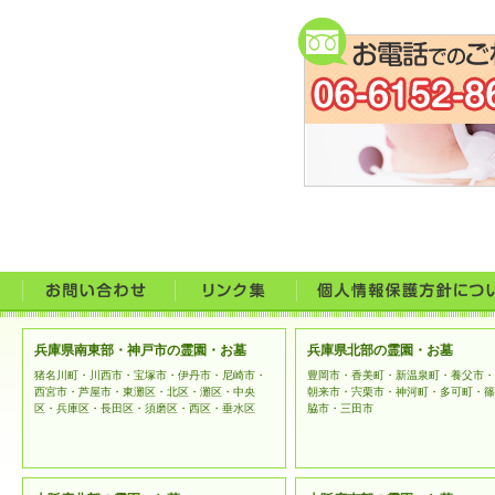
うこと
お問合
なお、
に利用
ご提供い
者に開示
法令等に
開示の要
提供する
兵庫県南東部・神戸市の霊園・お墓
兵庫県北部の霊園・お墓
上記例外
猪名川町・川西市・宝塚市・伊丹市・尼崎市・
豊岡市・香美町・新温泉町・養父市・
西宮市・芦屋市・東灘区・北区・灘区・中央
朝来市・宍栗市・神河町・多可町・篠
区・兵庫区・長田区・須磨区・西区・垂水区
脇市・三田市
ご本人様
とともに