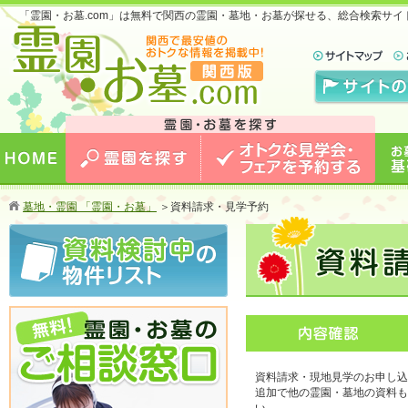
「霊園・お墓.com」は無料で関西の霊園・墓地・お墓が探せる、総合検索サ
お墓のことなら霊園・お墓.com 関西版 関西で
最安値のおトクな情報を掲載中！
HOME
霊園を探す
オトクな見学会・フェアを予約
お墓
墓地・霊園 「霊園・お墓」
＞
資料請求・見学予約
する
資料請求・現地見学のお申し込
追加で他の霊園・墓地の資料も