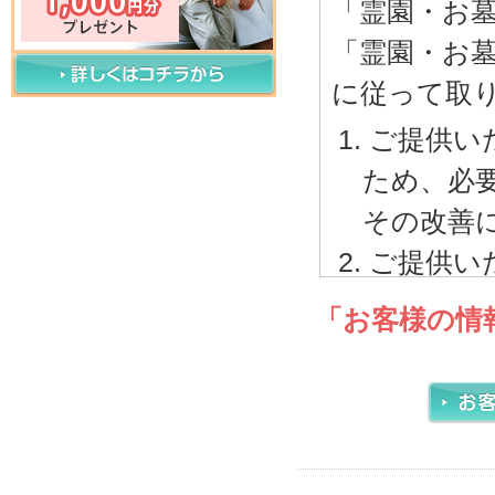
「霊園・お
「霊園・お
に従って取
ご提供い
ため、必
その改善
ご提供い
内で取り
「お客様の情
ご本人
サービ
電話、
報に関