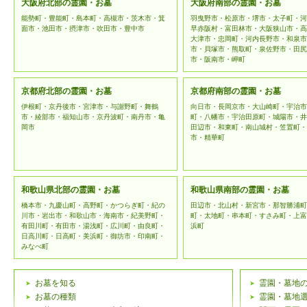
な管理を
大阪府北部の霊園・お墓
大阪府南部の霊園・お墓
能勢町・豊能町・島本町・高槻市・茨木市・箕
羽曳野市・松原市・堺市・太子町・河
用を行わ
面市・池田市・摂津市・吹田市・豊中市
早赤阪村・富田林市・大阪狭山市・高
大津市・忠岡町・河内長野市・和泉市
市・貝塚市・熊取町・泉佐野市・田尻
個人情報
市・阪南市・岬町
範の変更
京都府北部の霊園・お墓
京都府南部の霊園・お墓
予告なく
伊根町・京丹後市・宮津市・与謝野町・舞鶴
向日市・長岡京市・大山崎町・宇治市
市・綾部市・福知山市・京丹波町・南丹市・亀
町・八幡市・宇治田原町・城陽市・井
はホーム
岡市
田辺市・和東町・南山城村・笠置町・
市・精華町
登録情報の
和歌山県北部の霊園・お墓
和歌山県南部の霊園・お墓
「霊園・お
橋本市・九慶山町・高野町・かつらぎ町・紀の
田辺市・北山村・新宮市・那智勝浦町
川市・岩出市・和歌山市・海南市・紀美野町・
町・太地町・串本町・すさみ町・上富
の個人情報
有田川町・有田市・湯浅町・広川町・由良町・
浜町
日高川町・日高町・美浜町・御坊市・印南町・
みなべ町
ます。頂い
個人情報
お墓を知る
霊園・墓地
お墓の種類
霊園・墓地