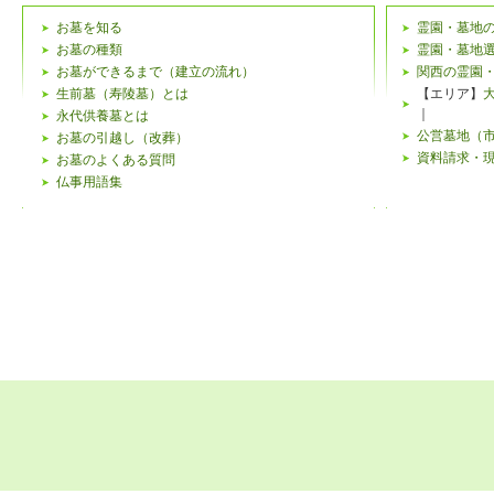
お墓を知る
霊園・墓地
お墓の種類
霊園・墓地
お墓ができるまで（建立の流れ）
関西の霊園
生前墓（寿陵墓）とは
【エリア】
｜
永代供養墓とは
公営墓地（
お墓の引越し（改葬）
資料請求・
お墓のよくある質問
仏事用語集