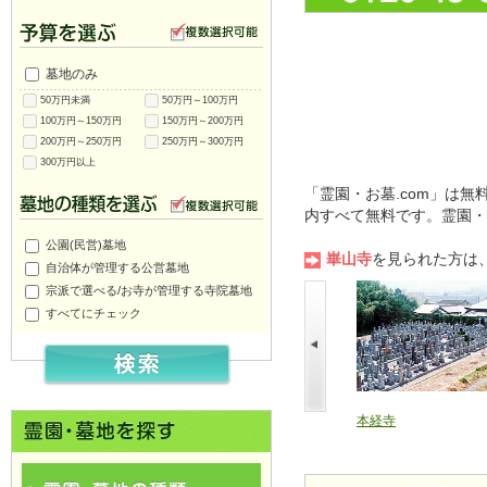
墓地のみ
50万円未満
50万円～100万円
100万円～150万円
150万円～200万円
200万円～250万円
250万円～300万円
300万円以上
「霊園・お墓.com」は
内すべて無料です。霊園・
公園(民営)墓地
崋山寺
を見られた方は
自治体が管理する公営墓地
宗派で選べる/お寺が管理する寺院墓地
すべてにチェック
善想寺
浄土宗医王山 専徳寺
本経寺