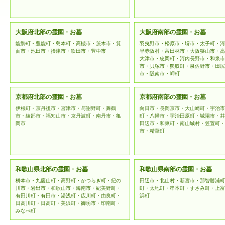
大阪府北部の霊園・お墓
大阪府南部の霊園・お墓
能勢町・豊能町・島本町・高槻市・茨木市・箕
羽曳野市・松原市・堺市・太子町・河
面市・池田市・摂津市・吹田市・豊中市
早赤阪村・富田林市・大阪狭山市・高
大津市・忠岡町・河内長野市・和泉市
市・貝塚市・熊取町・泉佐野市・田尻
市・阪南市・岬町
京都府北部の霊園・お墓
京都府南部の霊園・お墓
伊根町・京丹後市・宮津市・与謝野町・舞鶴
向日市・長岡京市・大山崎町・宇治市
市・綾部市・福知山市・京丹波町・南丹市・亀
町・八幡市・宇治田原町・城陽市・井
岡市
田辺市・和東町・南山城村・笠置町・
市・精華町
和歌山県北部の霊園・お墓
和歌山県南部の霊園・お墓
橋本市・九慶山町・高野町・かつらぎ町・紀の
田辺市・北山村・新宮市・那智勝浦町
川市・岩出市・和歌山市・海南市・紀美野町・
町・太地町・串本町・すさみ町・上富
有田川町・有田市・湯浅町・広川町・由良町・
浜町
日高川町・日高町・美浜町・御坊市・印南町・
みなべ町