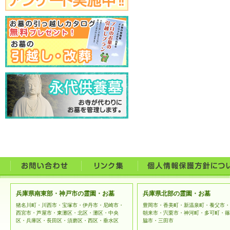
兵庫県南東部・神戸市の霊園・お墓
兵庫県北部の霊園・お墓
猪名川町・川西市・宝塚市・伊丹市・尼崎市・
豊岡市・香美町・新温泉町・養父市・
西宮市・芦屋市・東灘区・北区・灘区・中央
朝来市・宍栗市・神河町・多可町・篠
区・兵庫区・長田区・須磨区・西区・垂水区
脇市・三田市