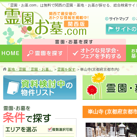
「霊園・お墓.com」は無料で関西の霊園・墓地・お墓が探せる、総合検索サ
お墓のことなら霊園・お墓.com 関西版 関西で
最安値のおトクな情報を掲載中！
HOME
霊園を探す
オトクな見学会・フェアを予約
お墓
墓地・霊園 「霊園・お墓」
＞
霊園を探す
＞
崋山寺(京都府京都市内)
する
崋山寺 (京都府京都
霊園・お墓を条件で探す