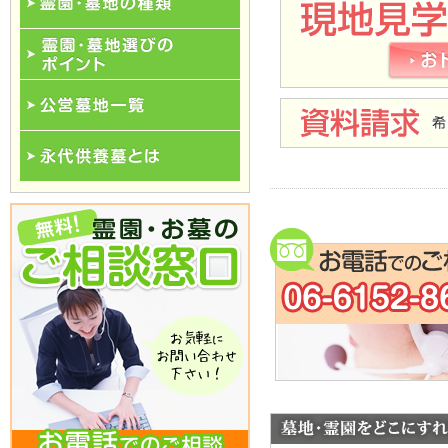
霊園･墓地の種類
霊園･墓地選びのポイント
公営墓地一覧
永代供養一覧