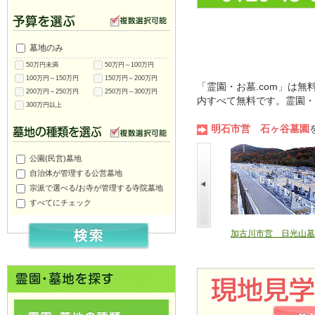
墓地のみ
50万円未満
50万円～100万円
100万円～150万円
150万円～200万円
「霊園・お墓.com」は
200万円～250万円
250万円～300万円
内すべて無料です。霊園・
300万円以上
明石市営 石ヶ谷墓園
公園(民営)墓地
自治体が管理する公営墓地
宗派で選べる/お寺が管理する寺院墓地
すべてにチェック
北山公園墓地
高砂市営 高砂市公園墓地
加古川市営 日光山墓