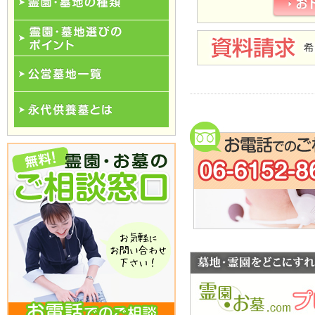
霊園･墓地の種類
霊園･墓地選びのポイント
公営墓地一覧
永代供養一覧