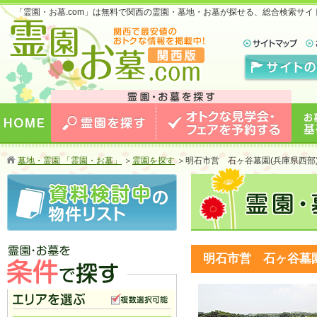
「霊園・お墓.com」は無料で関西の霊園・墓地・お墓が探せる、総合検索サ
お墓のことなら霊園・お墓.com 関西版 関西で
最安値のおトクな情報を掲載中！
HOME
霊園を探す
オトクな見学会・フェアを予約
お墓
墓地・霊園 「霊園・お墓」
＞
霊園を探す
＞
明石市営 石ヶ谷墓園(兵庫県西部
する
明石市営 石ヶ谷墓園
霊園・お墓を条件で探す