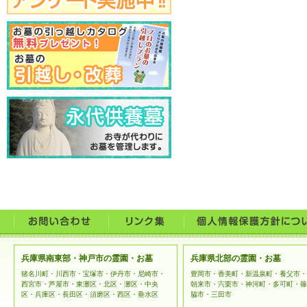
兵庫県南東部・神戸市の霊園・お墓
兵庫県北部の霊園・お墓
猪名川町・川西市・宝塚市・伊丹市・尼崎市・
豊岡市・香美町・新温泉町・養父市・
西宮市・芦屋市・東灘区・北区・灘区・中央
朝来市・宍栗市・神河町・多可町・篠
区・兵庫区・長田区・須磨区・西区・垂水区
脇市・三田市