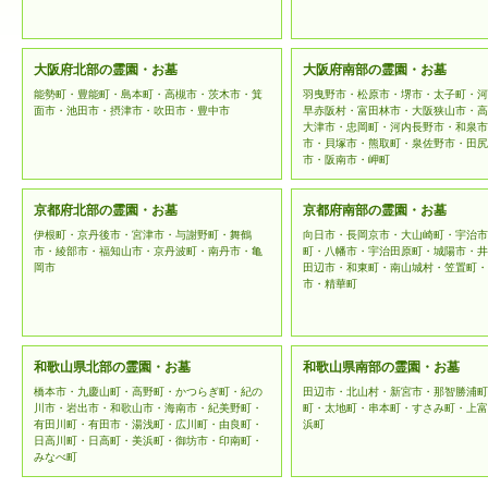
大阪府北部の霊園・お墓
大阪府南部の霊園・お墓
能勢町・豊能町・島本町・高槻市・茨木市・箕
羽曳野市・松原市・堺市・太子町・河
面市・池田市・摂津市・吹田市・豊中市
早赤阪村・富田林市・大阪狭山市・高
大津市・忠岡町・河内長野市・和泉市
市・貝塚市・熊取町・泉佐野市・田尻
市・阪南市・岬町
京都府北部の霊園・お墓
京都府南部の霊園・お墓
伊根町・京丹後市・宮津市・与謝野町・舞鶴
向日市・長岡京市・大山崎町・宇治市
市・綾部市・福知山市・京丹波町・南丹市・亀
町・八幡市・宇治田原町・城陽市・井
岡市
田辺市・和東町・南山城村・笠置町・
市・精華町
和歌山県北部の霊園・お墓
和歌山県南部の霊園・お墓
橋本市・九慶山町・高野町・かつらぎ町・紀の
田辺市・北山村・新宮市・那智勝浦町
川市・岩出市・和歌山市・海南市・紀美野町・
町・太地町・串本町・すさみ町・上富
有田川町・有田市・湯浅町・広川町・由良町・
浜町
日高川町・日高町・美浜町・御坊市・印南町・
みなべ町