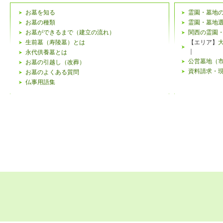
お墓を知る
霊園・墓地
お墓の種類
霊園・墓地
お墓ができるまで（建立の流れ）
関西の霊園
生前墓（寿陵墓）とは
【エリア】
｜
永代供養墓とは
公営墓地（
お墓の引越し（改葬）
資料請求・
お墓のよくある質問
仏事用語集