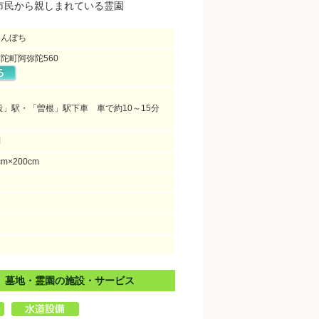
市民から親しまれている霊園
えんぼち
陀町阿弥陀560
殿」駅・「曽根」駅下車 車で約10～15分
問
cm×200cm
」墓地・霊園の施設・サービス