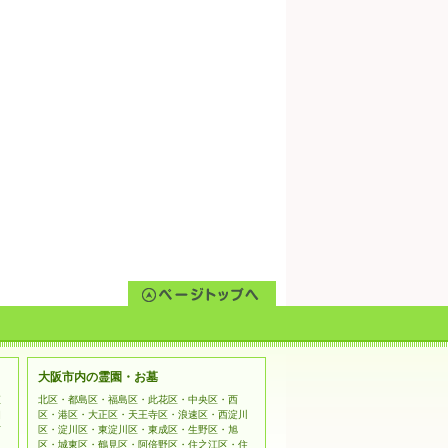
大阪市内の霊園・お墓
姫
北区・都島区・福島区・此花区・中央区・西
相
区・港区・大正区・天王寺区・浪速区・西淀川
市
区・淀川区・東淀川区・東成区・生野区・旭
区・城東区・鶴見区・阿倍野区・住之江区・住