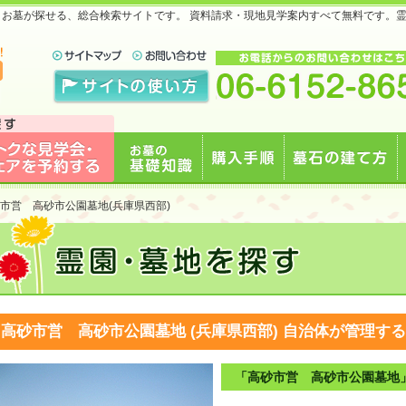
地・お墓が探せる、総合検索サイトです。 資料請求・現地見学案内すべて無料です。
で
見学会・フェアを予約
お墓の基礎知識
購入手順
墓石の建て方
市営 高砂市公園墓地(兵庫県西部)
する
高砂市営 高砂市公園墓地 (兵庫県西部)
自治体が管理する
「高砂市営 高砂市公園墓地