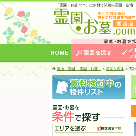
「霊園・お墓.com」は無料で関西の霊園・墓
お墓のことなら霊園・お墓.com 関西版 関西
最安値のおトクな情報を掲載中！
HOME
霊園を探す
オトクな
墓地・霊園 「霊園・お墓」
＞
霊園を探す
＞
高砂
霊園・お墓を条件で探す