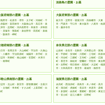
淡路島の霊園・お墓
大阪府南部の霊園・お墓
大阪府東部の霊園・お墓
羽曳野市・松原市・堺市・太子町・河南町・千
枚方市・交野市・寝屋川市・四条畷市・大東
早赤阪村・富田林市・大阪狭山市・高石市・泉
市・門真市・守口市・東大阪市・八尾市・柏
大津市・忠岡町・河内長野市・和泉市・岸和田
市・藤井寺市
市・貝塚市・熊取町・泉佐野市・田尻町・泉南
市・阪南市・岬町
京都府南部の霊園・お墓
奈良県北部の霊園・お墓
向日市・長岡京市・大山崎町・宇治市・久御山
山添村・奈良市・生駒市・大和郡山市・斑鳩
町・八幡市・宇治田原町・城陽市・井手町・京
町・平群町・安堵町・川西町・三宅町・田原
田辺市・和東町・南山城村・笠置町・木津川
町・河合町・三郷町・王寺町・上牧町・広陵
市・精華町
町・香芝市・御杖村・曽爾村・宇陀市・東吉
村・吉野町・明日香村・高取町・大淀町・橿
市・大和高田市・香芝市・葛城市・御所市
和歌山県南部の霊園・お墓
滋賀県北部の霊園・お墓
田辺市・北山村・新宮市・那智勝浦町・古座川
余呉町・西浅井町・高島市・木ノ本町・高月
町・太地町・串本町・すさみ町・上富田町・白
町・湖北町・虎姫町・長浜市・米原市・彦根
浜町
市・多賀町・由良町・豊郷町・愛荘町・東近
市・安土町・近江八幡市・日野町