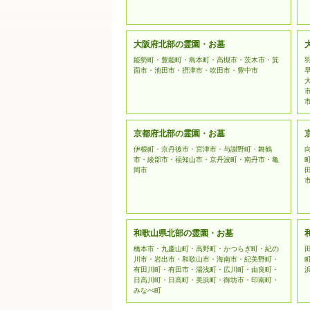
大阪府北部の霊園・お墓
能勢町・豊能町・島本町・高槻市・茨木市・箕
面市・池田市・摂津市・吹田市・豊中市
京都府北部の霊園・お墓
伊根町・京丹後市・宮津市・与謝野町・舞鶴
市・綾部市・福知山市・京丹波町・南丹市・亀
岡市
和歌山県北部の霊園・お墓
橋本市・九慶山町・高野町・かつらぎ町・紀の
川市・岩出市・和歌山市・海南市・紀美野町・
有田川町・有田市・湯浅町・広川町・由良町・
日高川町・日高町・美浜町・御坊市・印南町・
みなべ町