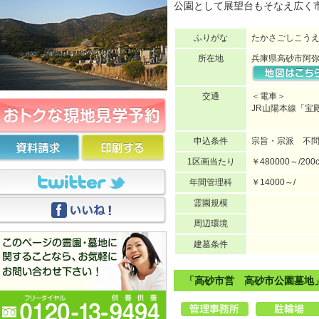
公園として展望台もそなえ広く
ふりがな
たかさごしこう
所在地
兵庫県高砂市阿弥
交通
＜電車＞
JR山陽本線「宝
申込条件
宗旨・宗派 不
1区画当たり
￥480000～/200
年間管理科
￥14000～/
霊園規模
周辺環境
建墓条件
「高砂市営 高砂市公園墓地