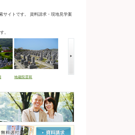
索サイトです。 資料請求・現地見学案
す。
園
地蔵院霊苑
栄東墓地
神出南墓地