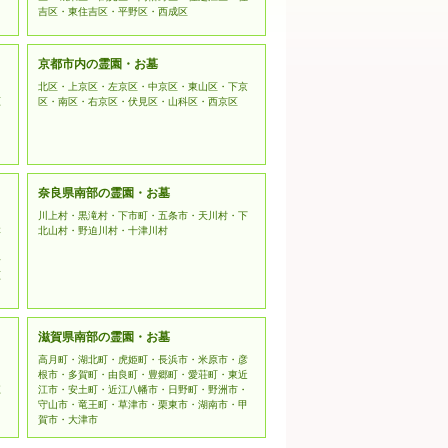
吉区・東住吉区・平野区・西成区
京都市内の霊園・お墓
北区・上京区・左京区・中京区・東山区・下京
原
区・南区・右京区・伏見区・山科区・西京区
奈良県南部の霊園・お墓
川上村・黒滝村・下市町・五条市・天川村・下
本
北山村・野迫川村・十津川村
野
原
滋賀県南部の霊園・お墓
高月町・湖北町・虎姫町・長浜市・米原市・彦
根市・多賀町・由良町・豊郷町・愛荘町・東近
江
江市・安土町・近江八幡市・日野町・野洲市・
守山市・竜王町・草津市・栗東市・湖南市・甲
賀市・大津市