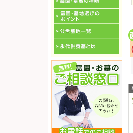
霊園･墓地の種類
霊園･墓地選びのポイント
公営墓地一覧
永代供養一覧