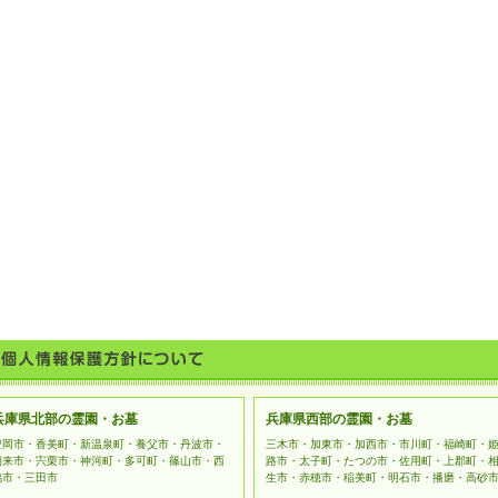
兵庫県北部の霊園・お墓
兵庫県西部の霊園・お墓
豊岡市・香美町・新温泉町・養父市・丹波市・
三木市・加東市・加西市・市川町・福崎町・
朝来市・宍栗市・神河町・多可町・篠山市・西
路市・太子町・たつの市・佐用町・上郡町・
脇市・三田市
生市・赤穂市・稲美町・明石市・播磨・高砂