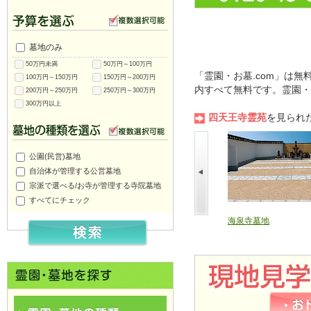
墓地のみ
50万円未満
50万円～100万円
「霊園・お墓.com」は
100万円～150万円
150万円～200万円
内すべて無料です。霊園・
200万円～250万円
250万円～300万円
300万円以上
四天王寺霊苑
を見られ
公園(民営)墓地
自治体が管理する公営墓地
宗派で選べる/お寺が管理する寺院墓地
すべてにチェック
正法寺墓苑
大通寺霊園
海泉寺墓地