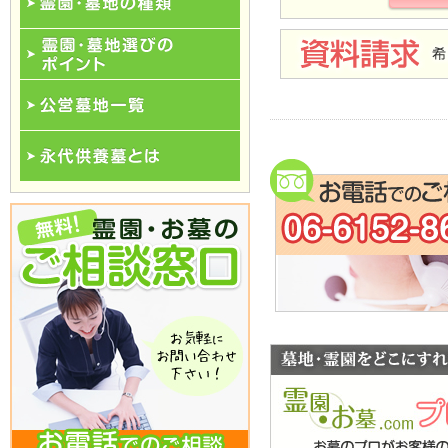
霊園･墓地の種類
霊園･墓地選びのポイント
公営墓地一覧
永代供養一覧