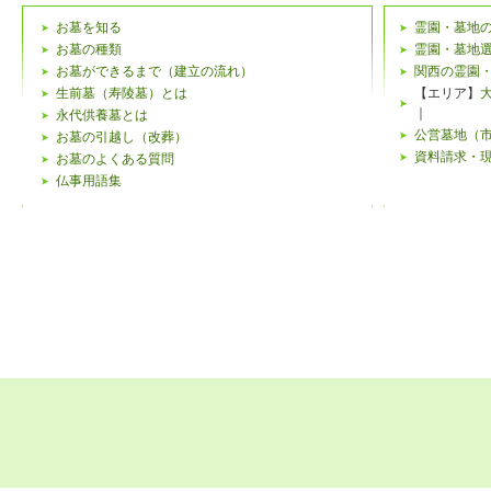
お墓を知る
霊園・墓地
お墓の種類
霊園・墓地
お墓ができるまで（建立の流れ）
関西の霊園
生前墓（寿陵墓）とは
【エリア】
｜
永代供養墓とは
公営墓地（
お墓の引越し（改葬）
資料請求・
お墓のよくある質問
仏事用語集