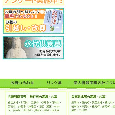
兵庫県南東部・神戸市の霊園・お墓
兵庫県北部の霊園・お墓
猪名川町・川西市・宝塚市・伊丹市・尼崎市・
豊岡市・香美町・新温泉町・養父市・
西宮市・芦屋市・東灘区・北区・灘区・中央
朝来市・宍栗市・神河町・多可町・篠
区・兵庫区・長田区・須磨区・西区・垂水区
脇市・三田市