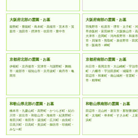
大阪府北部の霊園・お墓
大阪府南部の霊園・お墓
能勢町・豊能町・島本町・高槻市・茨木市・箕
羽曳野市・松原市・堺市・太子町・河
面市・池田市・摂津市・吹田市・豊中市
早赤阪村・富田林市・大阪狭山市・高
大津市・忠岡町・河内長野市・和泉市
市・貝塚市・熊取町・泉佐野市・田尻
市・阪南市・岬町
京都府北部の霊園・お墓
京都府南部の霊園・お墓
伊根町・京丹後市・宮津市・与謝野町・舞鶴
向日市・長岡京市・大山崎町・宇治市
市・綾部市・福知山市・京丹波町・南丹市・亀
町・八幡市・宇治田原町・城陽市・井
岡市
田辺市・和東町・南山城村・笠置町・
市・精華町
和歌山県北部の霊園・お墓
和歌山県南部の霊園・お墓
橋本市・九慶山町・高野町・かつらぎ町・紀の
田辺市・北山村・新宮市・那智勝浦町
川市・岩出市・和歌山市・海南市・紀美野町・
町・太地町・串本町・すさみ町・上富
有田川町・有田市・湯浅町・広川町・由良町・
浜町
日高川町・日高町・美浜町・御坊市・印南町・
みなべ町