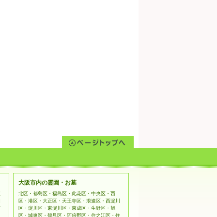
大阪市内の霊園・お墓
姫
北区・都島区・福島区・此花区・中央区・西
相
区・港区・大正区・天王寺区・浪速区・西淀川
市
区・淀川区・東淀川区・東成区・生野区・旭
区・城東区・鶴見区・阿倍野区・住之江区・住