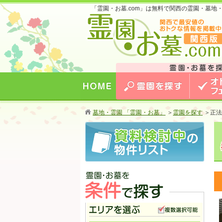
「霊園・お墓.com」は無料で関西の霊園・墓
お墓のことなら霊園・お墓.com 関西版 関西
最安値のおトクな情報を掲載中！
HOME
霊園を探す
オトクな
墓地・霊園 「霊園・お墓」
＞
霊園を探す
＞
正法
霊園・お墓を条件で探す