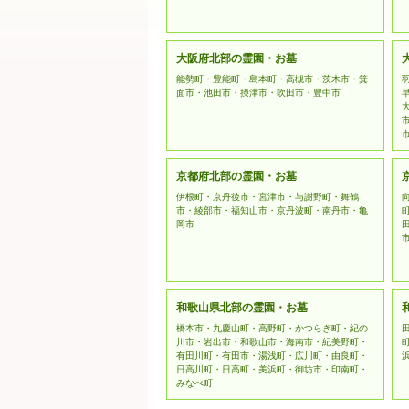
大阪府北部の霊園・お墓
能勢町・豊能町・島本町・高槻市・茨木市・箕
面市・池田市・摂津市・吹田市・豊中市
京都府北部の霊園・お墓
伊根町・京丹後市・宮津市・与謝野町・舞鶴
市・綾部市・福知山市・京丹波町・南丹市・亀
岡市
和歌山県北部の霊園・お墓
橋本市・九慶山町・高野町・かつらぎ町・紀の
川市・岩出市・和歌山市・海南市・紀美野町・
有田川町・有田市・湯浅町・広川町・由良町・
日高川町・日高町・美浜町・御坊市・印南町・
みなべ町