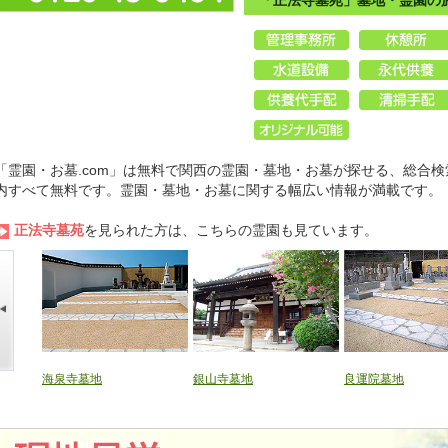
「正法寺墓苑」墓地・霊園の
「霊園・お墓.com」は無料で関西の霊園・墓地・お墓が探せる、総合検
内すべて無料です。霊園・墓地・お墓に関する幅広い情報が満載です。
正法寺墓苑
を見られた方は、こちらの霊園も見ています。
海泉寺墓地
銀山寺墓地
良運院墓地