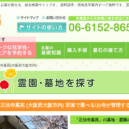
地・お墓が探せる、総合検索サイトです。 資料請求・現地見学案内すべて無料です。
で
見学会・フェアを予約
お墓の基礎知識
購入手順
墓石の建て方
寺墓苑(大阪府大阪市内)
する
正法寺墓苑 (大阪府大阪市内)
宗派で選べる/お寺が管理す
「正法寺墓苑」の墓地・霊園