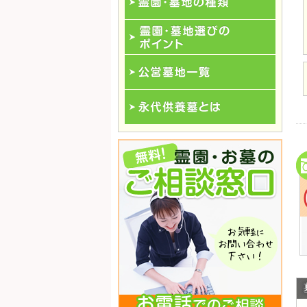
霊園･墓地の種類
霊園･墓地選びのポイント
公営墓地一覧
永代供養一覧