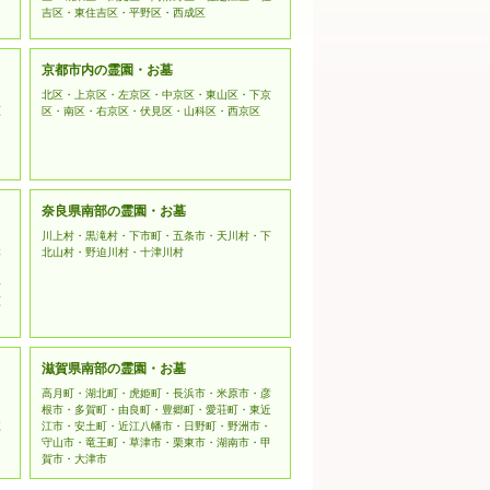
吉区・東住吉区・平野区・西成区
京都市内の霊園・お墓
北区・上京区・左京区・中京区・東山区・下京
原
区・南区・右京区・伏見区・山科区・西京区
奈良県南部の霊園・お墓
川上村・黒滝村・下市町・五条市・天川村・下
本
北山村・野迫川村・十津川村
野
原
滋賀県南部の霊園・お墓
高月町・湖北町・虎姫町・長浜市・米原市・彦
根市・多賀町・由良町・豊郷町・愛荘町・東近
江
江市・安土町・近江八幡市・日野町・野洲市・
守山市・竜王町・草津市・栗東市・湖南市・甲
賀市・大津市