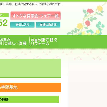
霊園・墓地・お墓に関する幅広い情報が満載です。
お墓の引っ越し・改装
お墓の建て替えリフォ
ーム
る寺院墓地
の特徴