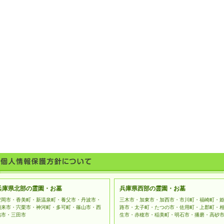
兵庫県北部の霊園・お墓
兵庫県西部の霊園・お墓
豊岡市・香美町・新温泉町・養父市・丹波市・
三木市・加東市・加西市・市川町・福崎町・
朝来市・宍栗市・神河町・多可町・篠山市・西
路市・太子町・たつの市・佐用町・上郡町・
脇市・三田市
生市・赤穂市・稲美町・明石市・播磨・高砂