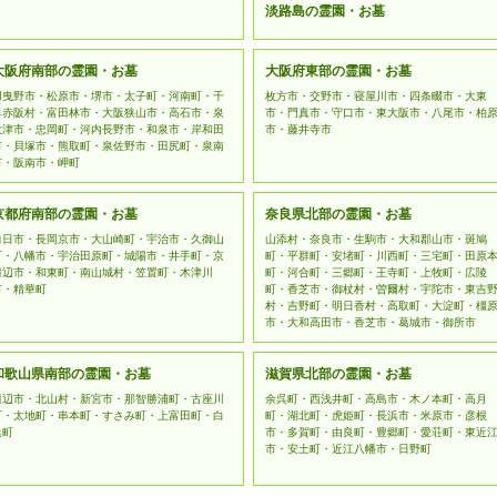
淡路島の霊園・お墓
大阪府南部の霊園・お墓
大阪府東部の霊園・お墓
羽曳野市・松原市・堺市・太子町・河南町・千
枚方市・交野市・寝屋川市・四条畷市・大東
早赤阪村・富田林市・大阪狭山市・高石市・泉
市・門真市・守口市・東大阪市・八尾市・柏
大津市・忠岡町・河内長野市・和泉市・岸和田
市・藤井寺市
市・貝塚市・熊取町・泉佐野市・田尻町・泉南
市・阪南市・岬町
京都府南部の霊園・お墓
奈良県北部の霊園・お墓
向日市・長岡京市・大山崎町・宇治市・久御山
山添村・奈良市・生駒市・大和郡山市・斑鳩
町・八幡市・宇治田原町・城陽市・井手町・京
町・平群町・安堵町・川西町・三宅町・田原
田辺市・和東町・南山城村・笠置町・木津川
町・河合町・三郷町・王寺町・上牧町・広陵
市・精華町
町・香芝市・御杖村・曽爾村・宇陀市・東吉
村・吉野町・明日香村・高取町・大淀町・橿
市・大和高田市・香芝市・葛城市・御所市
和歌山県南部の霊園・お墓
滋賀県北部の霊園・お墓
田辺市・北山村・新宮市・那智勝浦町・古座川
余呉町・西浅井町・高島市・木ノ本町・高月
町・太地町・串本町・すさみ町・上富田町・白
町・湖北町・虎姫町・長浜市・米原市・彦根
浜町
市・多賀町・由良町・豊郷町・愛荘町・東近
市・安土町・近江八幡市・日野町