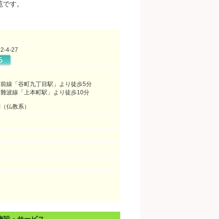
苑です。
ん
4-27
前線「谷町九丁目駅」より徒歩5分
難波線「上本町駅」より徒歩10分
問（仏教系）