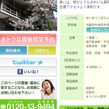
春には、桜がとてもきれいな墓
交通アクセスよく便利です。
ふりがな
せいほうじぼえ
所在地
大阪市中央区中寺2-
交通
＜電車＞
地下鉄谷町・千日
近鉄奈良・大阪・
申込条件
宗旨・宗派 不
1区画当たり
-
年間管理科
￥10000～/
霊園規模
周辺環境
建墓条件
和型可
洋型可
オリジナル型可