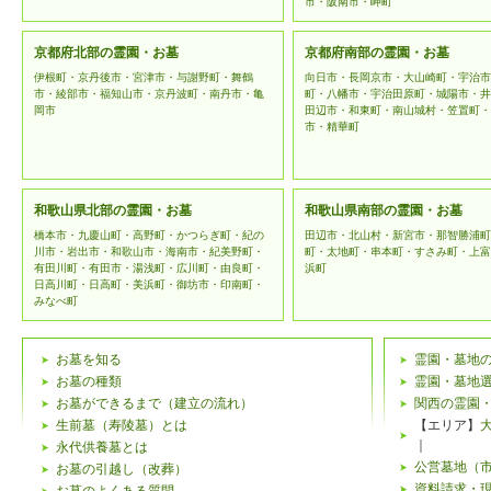
市・阪南市・岬町
京都府北部の霊園・お墓
京都府南部の霊園・お墓
伊根町・京丹後市・宮津市・与謝野町・舞鶴
向日市・長岡京市・大山崎町・宇治市
市・綾部市・福知山市・京丹波町・南丹市・亀
町・八幡市・宇治田原町・城陽市・井
岡市
田辺市・和東町・南山城村・笠置町・
市・精華町
和歌山県北部の霊園・お墓
和歌山県南部の霊園・お墓
橋本市・九慶山町・高野町・かつらぎ町・紀の
田辺市・北山村・新宮市・那智勝浦町
川市・岩出市・和歌山市・海南市・紀美野町・
町・太地町・串本町・すさみ町・上富
有田川町・有田市・湯浅町・広川町・由良町・
浜町
日高川町・日高町・美浜町・御坊市・印南町・
みなべ町
お墓を知る
霊園・墓地
お墓の種類
霊園・墓地
お墓ができるまで（建立の流れ）
関西の霊園
生前墓（寿陵墓）とは
【エリア】
｜
永代供養墓とは
公営墓地（
お墓の引越し（改葬）
資料請求・