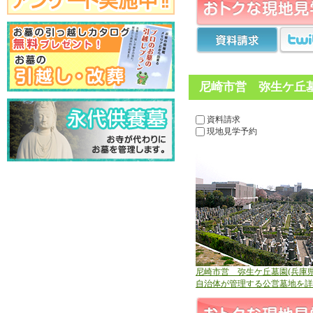
尼崎市営 弥生ケ丘墓
資料請求
現地見学予約
尼崎市営 弥生ケ丘墓園(兵庫
自治体が管理する公営墓地を詳