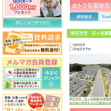
明石市営 石ヶ谷墓園
資料請求
現地見学予約
明石市営 石ヶ谷墓園(兵庫県西
自治体が管理する公営墓地を詳