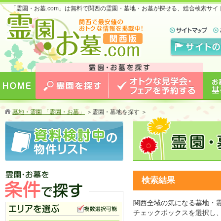
「霊園・お墓.com」は無料で関西の霊園・墓地・お墓が探せる、総合検索サ
お墓のことなら霊園・お墓.com 関西版 関西で
最安値のおトクな情報を掲載中！
HOME
霊園を探す
オトクな見学会・フェアを予約
お墓
墓地・霊園 「霊園・お墓」
＞
霊園・墓地を探す ＞
する
検索結果
関西全域の気になる墓地・
霊園・お墓を条件で探す
チェックボックスを選択し