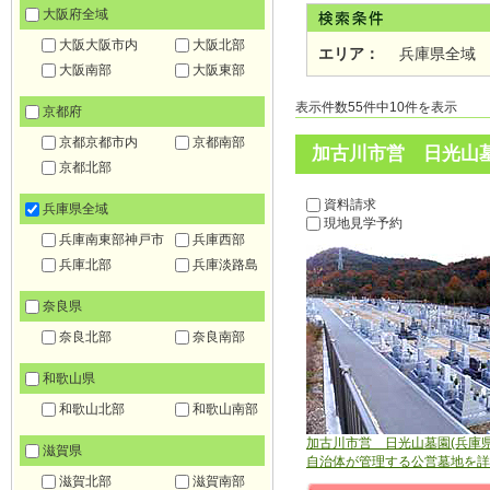
大阪府全域
大阪大阪市内
大阪北部
エリア：
兵庫県全域
大阪南部
大阪東部
表示件数55件中10件を表示
京都府
京都京都市内
京都南部
加古川市営 日光山墓
京都北部
資料請求
兵庫県全域
現地見学予約
兵庫南東部神戸市
兵庫西部
兵庫北部
兵庫淡路島
奈良県
奈良北部
奈良南部
和歌山県
和歌山北部
和歌山南部
加古川市営 日光山墓園(兵庫県
滋賀県
自治体が管理する公営墓地を詳
滋賀北部
滋賀南部