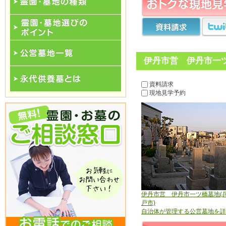
霊園･墓地の種類
霊園･墓地選びのポイント
伊丹市営 伊丹市一ツ
公営墓地一覧
資料請求
現地見学予約
永代供養一覧
伊丹市営 伊丹市一ツ橋墓地(
戸市)
自治体が管理する公営墓地を詳