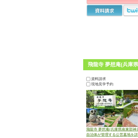
飛龍寺 夢想庵(兵庫
資料請求
現地見学予約
飛龍寺 夢想庵(兵庫県南東部神
自治体が管理する公営墓地を詳