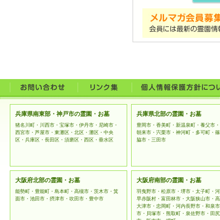
兵庫県南東部・神戸市の霊園・お墓
兵庫県北部の霊園・お墓
猪名川町・川西市・宝塚市・伊丹市・尼崎市・
豊岡市・香美町・新温泉町・養父市・
西宮市・芦屋市・東灘区・北区・灘区・中央
朝来市・宍栗市・神河町・多可町・篠
区・兵庫区・長田区・須磨区・西区・垂水区
脇市・三田市
大阪府北部の霊園・お墓
大阪府南部の霊園・お墓
能勢町・豊能町・島本町・高槻市・茨木市・箕
羽曳野市・松原市・堺市・太子町・河
面市・池田市・摂津市・吹田市・豊中市
早赤阪村・富田林市・大阪狭山市・高
大津市・忠岡町・河内長野市・和泉市
市・貝塚市・熊取町・泉佐野市・田尻