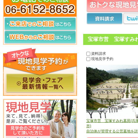
宝塚市営 宝塚すみれ
資料請求
現地見学予約
宝塚市営 宝塚すみれ墓苑(兵
市)
自治体が管理する公営墓地を詳