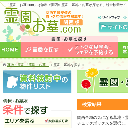
「霊園・お墓.com」は無料で関西の霊園・墓地・お墓が探せる、総合検索サ
お墓のことなら霊園・お墓.com 関西版 関西で
最安値のおトクな情報を掲載中！
HOME
霊園を探す
オトクな見学会・フェアを予約
お墓
墓地・霊園 「霊園・お墓」
＞
霊園・墓地を探す ＞
する
検索結果
関西全域の気になる墓地・
霊園・お墓を条件で探す
チェックボックスを選択し