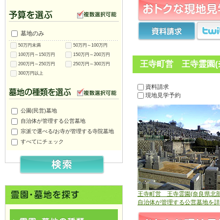
墓地のみ
50万円未満
50万円～100万円
100万円～150万円
150万円～200万円
王寺町営 王寺霊園(
200万円～250万円
250万円～300万円
300万円以上
資料請求
現地見学予約
公園(民営)墓地
自治体が管理する公営墓地
宗派で選べる/お寺が管理する寺院墓地
すべてにチェック
王寺町営 王寺霊園(奈良県北部
自治体が管理する公営墓地を詳