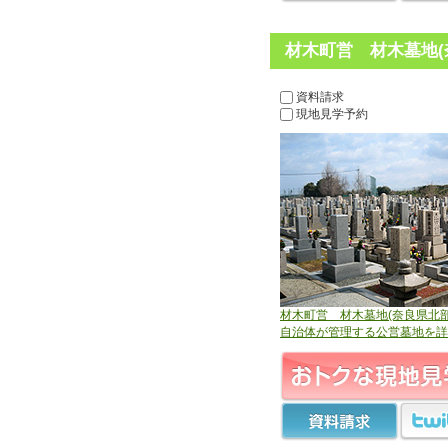
材木町営 材木墓地(
資料請求
現地見学予約
材木町営 材木墓地(奈良県北部
自治体が管理する公営墓地を詳