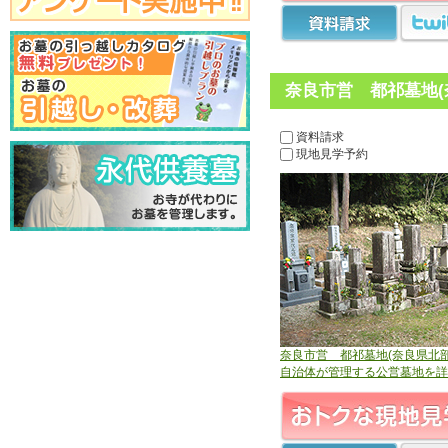
奈良市営 都祁墓地(
資料請求
現地見学予約
奈良市営 都祁墓地(奈良県北部
自治体が管理する公営墓地を詳