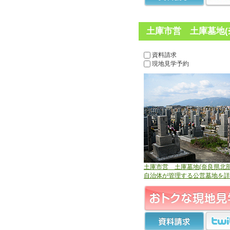
土庫市営 土庫墓地(
資料請求
現地見学予約
土庫市営 土庫墓地(奈良県北部
自治体が管理する公営墓地を詳