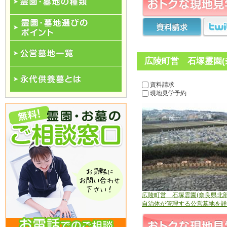
霊園･墓地の種類
霊園･墓地選びのポイント
広陵町営 石塚霊園(
公営墓地一覧
資料請求
現地見学予約
永代供養一覧
広陵町営 石塚霊園(奈良県北部
自治体が管理する公営墓地を詳