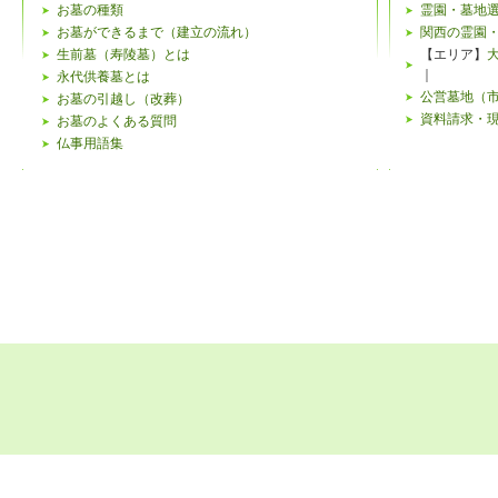
お墓の種類
霊園・墓地
お墓ができるまで（建立の流れ）
関西の霊園
生前墓（寿陵墓）とは
【エリア】
｜
永代供養墓とは
公営墓地（
お墓の引越し（改葬）
資料請求・
お墓のよくある質問
仏事用語集