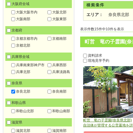
大阪府全域
大阪大阪市内
大阪北部
エリア：
奈良県北部
大阪南部
大阪東部
表示件数15件中10件を表示
京都府
京都京都市内
京都南部
町営 竜の子霊園(奈
京都北部
資料請求
兵庫県全域
現地見学予約
兵庫南東部神戸市
兵庫西部
兵庫北部
兵庫淡路島
奈良県
奈良北部
奈良南部
和歌山県
和歌山北部
和歌山南部
町営 竜の子霊園(奈良県北部)
滋賀県
自治体が管理する公営墓地を詳
滋賀北部
滋賀南部