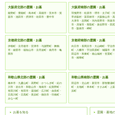
大阪府北部の霊園・お墓
大阪府南部の霊園・お墓
能勢町・豊能町・島本町・高槻市・茨木市・箕
羽曳野市・松原市・堺市・太子町・河
面市・池田市・摂津市・吹田市・豊中市
早赤阪村・富田林市・大阪狭山市・高
大津市・忠岡町・河内長野市・和泉市
市・貝塚市・熊取町・泉佐野市・田尻
市・阪南市・岬町
京都府北部の霊園・お墓
京都府南部の霊園・お墓
伊根町・京丹後市・宮津市・与謝野町・舞鶴
向日市・長岡京市・大山崎町・宇治市
市・綾部市・福知山市・京丹波町・南丹市・亀
町・八幡市・宇治田原町・城陽市・井
岡市
田辺市・和東町・南山城村・笠置町・
市・精華町
和歌山県北部の霊園・お墓
和歌山県南部の霊園・お墓
橋本市・九慶山町・高野町・かつらぎ町・紀の
田辺市・北山村・新宮市・那智勝浦町
川市・岩出市・和歌山市・海南市・紀美野町・
町・太地町・串本町・すさみ町・上富
有田川町・有田市・湯浅町・広川町・由良町・
浜町
日高川町・日高町・美浜町・御坊市・印南町・
みなべ町
お墓を知る
霊園・墓地