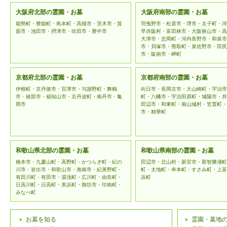
な管理を
大阪府北部の霊園・お墓
大阪府南部の霊園・お墓
能勢町・豊能町・島本町・高槻市・茨木市・箕
羽曳野市・松原市・堺市・太子町・河
用を行わ
面市・池田市・摂津市・吹田市・豊中市
早赤阪村・富田林市・大阪狭山市・高
大津市・忠岡町・河内長野市・和泉市
市・貝塚市・熊取町・泉佐野市・田尻
個人情報
市・阪南市・岬町
範の変更
京都府北部の霊園・お墓
京都府南部の霊園・お墓
予告なく
伊根町・京丹後市・宮津市・与謝野町・舞鶴
向日市・長岡京市・大山崎町・宇治市
市・綾部市・福知山市・京丹波町・南丹市・亀
町・八幡市・宇治田原町・城陽市・井
はホーム
岡市
田辺市・和東町・南山城村・笠置町・
市・精華町
登録情報の
和歌山県北部の霊園・お墓
和歌山県南部の霊園・お墓
「霊園・お
橋本市・九慶山町・高野町・かつらぎ町・紀の
田辺市・北山村・新宮市・那智勝浦町
川市・岩出市・和歌山市・海南市・紀美野町・
町・太地町・串本町・すさみ町・上富
の個人情報
有田川町・有田市・湯浅町・広川町・由良町・
浜町
日高川町・日高町・美浜町・御坊市・印南町・
みなべ町
ます。頂い
個人情報
お墓を知る
霊園・墓地