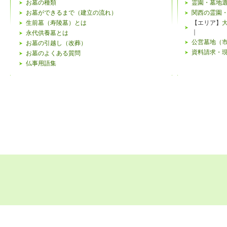
お墓の種類
霊園・墓地
下記のよ
お墓ができるまで（建立の流れ）
関西の霊園
生前墓（寿陵墓）とは
【エリア】
がござい
｜
永代供養墓とは
公営墓地（
お墓の引越し（改葬）
個人情報
資料請求・
お墓のよくある質問
仏事用語集
当ウェブ
特定する
客様ご本
み、合理
リンク先
当ウェブ
ビスを提
リンクを
にて行わ