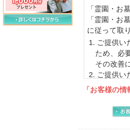
「霊園・お
「霊園・お
に従って取
ご提供い
ため、必
その改善
ご提供い
内で取り
「お客様の情
ご本人
サービ
電話、
報に関