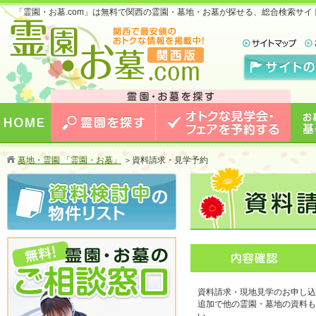
「霊園・お墓.com」は無料で関西の霊園・墓地・お墓が探せる、総合検索サ
お墓のことなら霊園・お墓.com 関西版 関西で
最安値のおトクな情報を掲載中！
HOME
霊園を探す
オトクな見学会・フェアを予約
お墓
墓地・霊園 「霊園・お墓」
＞
資料請求・見学予約
する
資料請求・現地見学のお申し込
追加で他の霊園・墓地の資料も