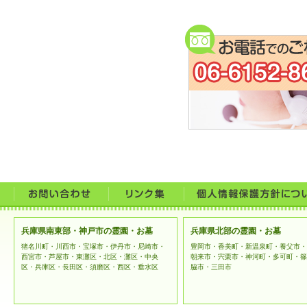
うこと
お問合
なお、
に利用
ご提供い
者に開示
法令等に
開示の要
提供する
兵庫県南東部・神戸市の霊園・お墓
兵庫県北部の霊園・お墓
上記例外
猪名川町・川西市・宝塚市・伊丹市・尼崎市・
豊岡市・香美町・新温泉町・養父市・
西宮市・芦屋市・東灘区・北区・灘区・中央
朝来市・宍栗市・神河町・多可町・篠
区・兵庫区・長田区・須磨区・西区・垂水区
脇市・三田市
ご本人様
とともに