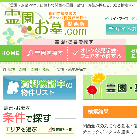
「霊園・お墓.com」は無料で関西の霊園・墓地・お墓が探せる、総合検索サ
お墓のことなら霊園・お墓.com 関西版 関西で
最安値のおトクな情報を掲載中！
HOME
霊園を探す
オトクな見学会・フェアを予約
お墓
墓地・霊園 「霊園・お墓」
＞
霊園・墓地を探す ＞
する
検索結果
関西全域の気になる墓地・
霊園・お墓を条件で探す
チェックボックスを選択し