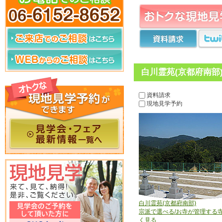
白川霊苑(京都府南部
資料請求
現地見学予約
白川霊苑(京都府南部)
宗派で選べる/お寺が管理する
く見る