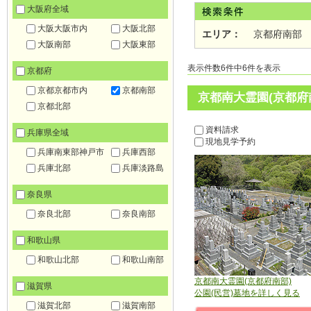
大阪府全域
大阪大阪市内
大阪北部
エリア：
京都府南部
大阪南部
大阪東部
表示件数6件中6件を表示
京都府
京都京都市内
京都南部
京都南大霊園(京都府
京都北部
資料請求
兵庫県全域
現地見学予約
兵庫南東部神戸市
兵庫西部
兵庫北部
兵庫淡路島
奈良県
奈良北部
奈良南部
和歌山県
和歌山北部
和歌山南部
京都南大霊園(京都府南部)
滋賀県
公園(民営)墓地を詳しく見る
滋賀北部
滋賀南部