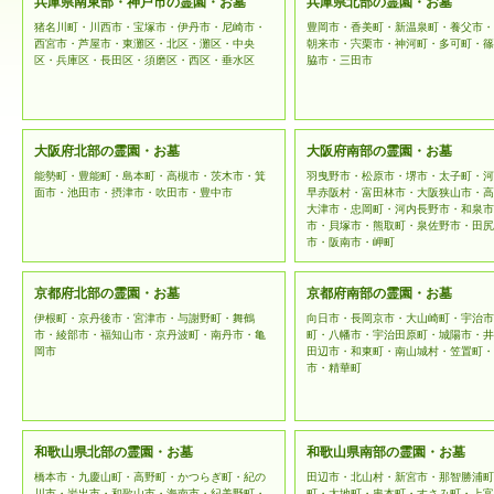
兵庫県南東部・神戸市の霊園・お墓
兵庫県北部の霊園・お墓
猪名川町・川西市・宝塚市・伊丹市・尼崎市・
豊岡市・香美町・新温泉町・養父市・
西宮市・芦屋市・東灘区・北区・灘区・中央
朝来市・宍栗市・神河町・多可町・篠
区・兵庫区・長田区・須磨区・西区・垂水区
脇市・三田市
大阪府北部の霊園・お墓
大阪府南部の霊園・お墓
能勢町・豊能町・島本町・高槻市・茨木市・箕
羽曳野市・松原市・堺市・太子町・河
面市・池田市・摂津市・吹田市・豊中市
早赤阪村・富田林市・大阪狭山市・高
大津市・忠岡町・河内長野市・和泉市
市・貝塚市・熊取町・泉佐野市・田尻
市・阪南市・岬町
京都府北部の霊園・お墓
京都府南部の霊園・お墓
伊根町・京丹後市・宮津市・与謝野町・舞鶴
向日市・長岡京市・大山崎町・宇治市
市・綾部市・福知山市・京丹波町・南丹市・亀
町・八幡市・宇治田原町・城陽市・井
岡市
田辺市・和東町・南山城村・笠置町・
市・精華町
和歌山県北部の霊園・お墓
和歌山県南部の霊園・お墓
橋本市・九慶山町・高野町・かつらぎ町・紀の
田辺市・北山村・新宮市・那智勝浦町
川市・岩出市・和歌山市・海南市・紀美野町・
町・太地町・串本町・すさみ町・上富