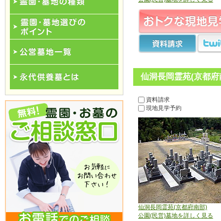
霊園･墓地の種類
霊園･墓地選びのポイント
公営墓地一覧
仙洞長岡霊苑(京都府
永代供養一覧
資料請求
現地見学予約
仙洞長岡霊苑(京都府南部)
公園(民営)墓地を詳しく見る