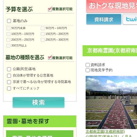
墓地のみ
50万円未満
50万円～100万円
100万円～150万円
150万円～200万円
200万円～250万円
250万円～300万円
300万円以上
京都南霊園(京都府南
資料請求
公園(民営)墓地
現地見学予約
自治体が管理する公営墓地
宗派で選べる/お寺が管理する寺院墓地
すべてにチェック
京都南霊園(京都府南部)
公園(民営)墓地を詳しく見る