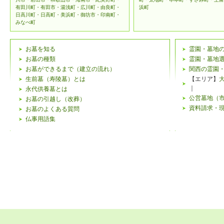
有田川町・有田市・湯浅町・広川町・由良町・
浜町
日高川町・日高町・美浜町・御坊市・印南町・
みなべ町
お墓を知る
霊園・墓地
お墓の種類
霊園・墓地
お墓ができるまで（建立の流れ）
関西の霊園
生前墓（寿陵墓）とは
【エリア】
｜
永代供養墓とは
公営墓地（
お墓の引越し（改葬）
資料請求・
お墓のよくある質問
仏事用語集