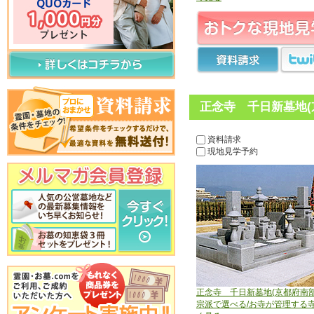
正念寺 千日新墓地(
資料請求
現地見学予約
正念寺 千日新墓地(京都府南部
宗派で選べる/お寺が管理する