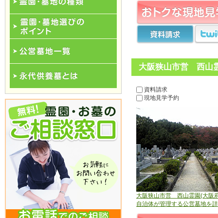
霊園･墓地の種類
霊園･墓地選びのポイント
大阪狭山市営 西山霊
公営墓地一覧
資料請求
永代供養一覧
現地見学予約
大阪狭山市営 西山霊園(大阪府
自治体が管理する公営墓地を詳