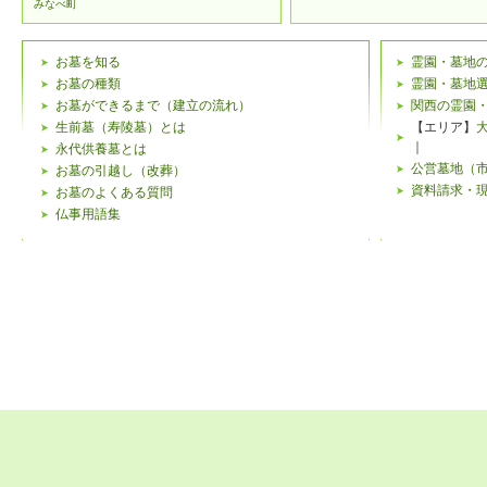
みなべ町
お墓を知る
霊園・墓地
お墓の種類
霊園・墓地
お墓ができるまで（建立の流れ）
関西の霊園
生前墓（寿陵墓）とは
【エリア】
｜
永代供養墓とは
公営墓地（
お墓の引越し（改葬）
資料請求・
お墓のよくある質問
仏事用語集