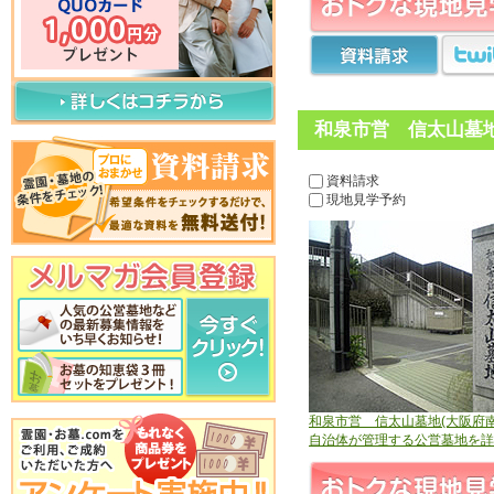
和泉市営 信太山墓地
資料請求
現地見学予約
和泉市営 信太山墓地(大阪府南
自治体が管理する公営墓地を詳