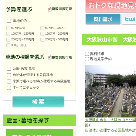
墓地のみ
50万円未満
50万円～100万円
100万円～150万円
150万円～200万円
大阪狭山市営 大阪狭
200万円～250万円
250万円～300万円
300万円以上
資料請求
現地見学予約
公園(民営)墓地
自治体が管理する公営墓地
宗派で選べる/お寺が管理する寺院墓地
すべてにチェック
大阪狭山市営 大阪狭山市公園
部)
自治体が管理する公営墓地を詳