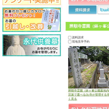
辨順寺霊園（鉢ヶ峯公
資料請求
現地見学予約
辨順寺霊園（鉢ヶ峯公園墓地内
宗派で選べる/お寺が管理する
く見る