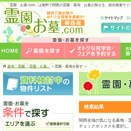
「霊園・お墓.com」は無料で関西の霊園・墓地・お墓が探せる、総合検索サ
お墓のことなら霊園・お墓.com 関西版 関西で
最安値のおトクな情報を掲載中！
HOME
霊園を探す
オトクな見学会・フェアを予約
お墓
墓地・霊園 「霊園・お墓」
＞
霊園・墓地を探す ＞
する
検索結果
関西全域の気になる墓地・
霊園・お墓を条件で探す
チェックボックスを選択し