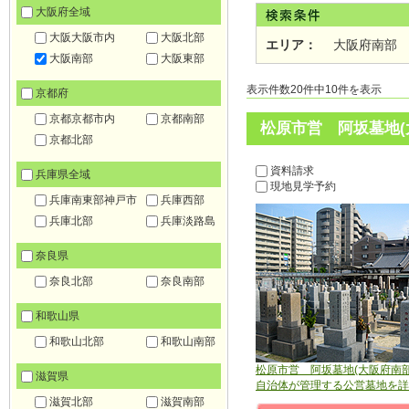
大阪府全域
大阪大阪市内
大阪北部
エリア：
大阪府南部
大阪南部
大阪東部
表示件数20件中10件を表示
京都府
京都京都市内
京都南部
松原市営 阿坂墓地(
京都北部
資料請求
兵庫県全域
現地見学予約
兵庫南東部神戸市
兵庫西部
兵庫北部
兵庫淡路島
奈良県
奈良北部
奈良南部
和歌山県
和歌山北部
和歌山南部
松原市営 阿坂墓地(大阪府南部
滋賀県
自治体が管理する公営墓地を詳
滋賀北部
滋賀南部