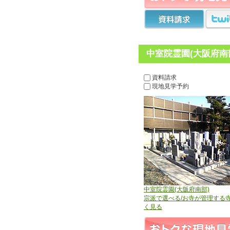
中室院霊園(大阪府南
資料請求
現地見学予約
中室院霊園(大阪府南部)
宗派で選べる/お寺が管理する
く見る