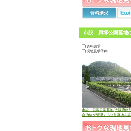
市設 貝塚公園墓地(
資料請求
現地見学予約
市設 貝塚公園墓地(大阪府南部
自治体が管理する公営墓地を詳