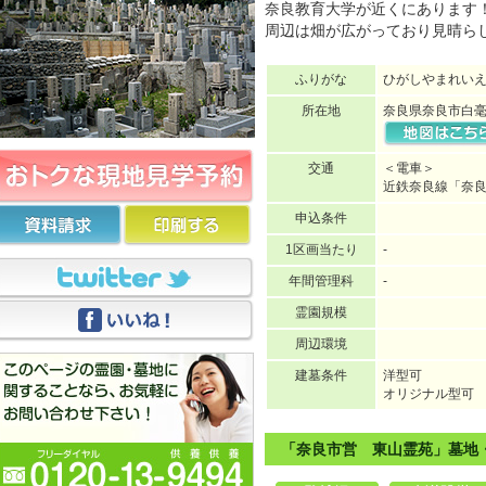
奈良教育大学が近くにあります
周辺は畑が広がっており見晴ら
ふりがな
ひがしやまれい
所在地
奈良県奈良市白毫
交通
＜電車＞
近鉄奈良線「奈良
申込条件
1区画当たり
-
年間管理科
-
霊園規模
周辺環境
建墓条件
洋型可
オリジナル型可
「奈良市営 東山霊苑」墓地