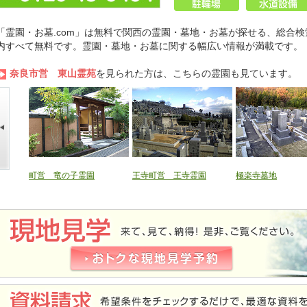
「霊園・お墓.com」は無料で関西の霊園・墓地・お墓が探せる、総合検
内すべて無料です。霊園・墓地・お墓に関する幅広い情報が満載です。
奈良市営 東山霊苑
を見られた方は、こちらの霊園も見ています。
町営 竜の子霊園
王寺町営 王寺霊園
極楽寺墓地