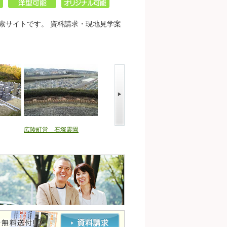
索サイトです。 資料請求・現地見学案
広陵町営 石塚霊園
奈良市営 七条町南山墓地
奈良市営 都祁墓