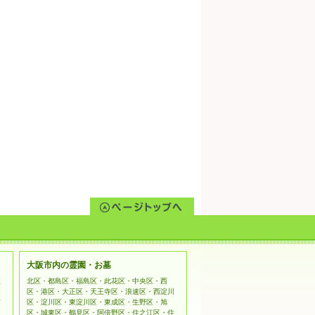
大阪市内の霊園・お墓
姫
北区・都島区・福島区・此花区・中央区・西
相
区・港区・大正区・天王寺区・浪速区・西淀川
市
区・淀川区・東淀川区・東成区・生野区・旭
区・城東区・鶴見区・阿倍野区・住之江区・住