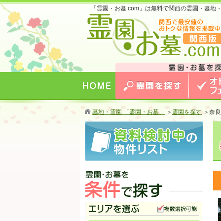
「霊園・お墓.com」は無料で関西の霊園・墓
お墓のことなら霊園・お墓.com 関西版 関西
最安値のおトクな情報を掲載中！
HOME
霊園を探す
オトクな
墓地・霊園 「霊園・お墓」
＞
霊園を探す
＞
奈良
霊園・お墓を条件で探す