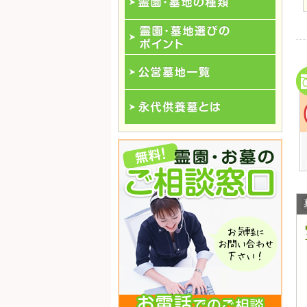
霊園･墓地の種類
霊園･墓地選びのポイント
公営墓地一覧
永代供養一覧