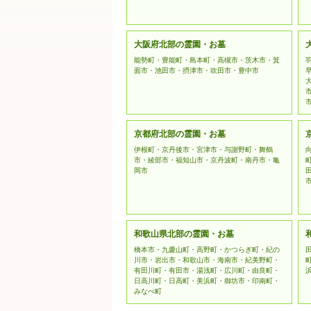
大阪府北部の霊園・お墓
能勢町・豊能町・島本町・高槻市・茨木市・箕
面市・池田市・摂津市・吹田市・豊中市
京都府北部の霊園・お墓
伊根町・京丹後市・宮津市・与謝野町・舞鶴
市・綾部市・福知山市・京丹波町・南丹市・亀
岡市
和歌山県北部の霊園・お墓
橋本市・九慶山町・高野町・かつらぎ町・紀の
川市・岩出市・和歌山市・海南市・紀美野町・
有田川町・有田市・湯浅町・広川町・由良町・
日高川町・日高町・美浜町・御坊市・印南町・
みなべ町