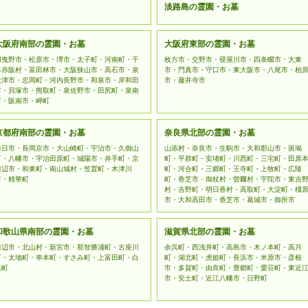
淡路島の霊園・お墓
大阪府南部の霊園・お墓
大阪府東部の霊園・お墓
羽曳野市・松原市・堺市・太子町・河南町・千
枚方市・交野市・寝屋川市・四条畷市・大東
早赤阪村・富田林市・大阪狭山市・高石市・泉
市・門真市・守口市・東大阪市・八尾市・柏
大津市・忠岡町・河内長野市・和泉市・岸和田
市・藤井寺市
市・貝塚市・熊取町・泉佐野市・田尻町・泉南
市・阪南市・岬町
京都府南部の霊園・お墓
奈良県北部の霊園・お墓
向日市・長岡京市・大山崎町・宇治市・久御山
山添村・奈良市・生駒市・大和郡山市・斑鳩
町・八幡市・宇治田原町・城陽市・井手町・京
町・平群町・安堵町・川西町・三宅町・田原
田辺市・和東町・南山城村・笠置町・木津川
町・河合町・三郷町・王寺町・上牧町・広陵
市・精華町
町・香芝市・御杖村・曽爾村・宇陀市・東吉
村・吉野町・明日香村・高取町・大淀町・橿
市・大和高田市・香芝市・葛城市・御所市
和歌山県南部の霊園・お墓
滋賀県北部の霊園・お墓
田辺市・北山村・新宮市・那智勝浦町・古座川
余呉町・西浅井町・高島市・木ノ本町・高月
町・太地町・串本町・すさみ町・上富田町・白
町・湖北町・虎姫町・長浜市・米原市・彦根
浜町
市・多賀町・由良町・豊郷町・愛荘町・東近
市・安土町・近江八幡市・日野町