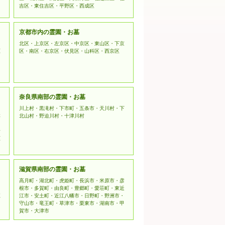
吉区・東住吉区・平野区・西成区
京都市内の霊園・お墓
北区・上京区・左京区・中京区・東山区・下京
原
区・南区・右京区・伏見区・山科区・西京区
奈良県南部の霊園・お墓
川上村・黒滝村・下市町・五条市・天川村・下
本
北山村・野迫川村・十津川村
野
原
滋賀県南部の霊園・お墓
高月町・湖北町・虎姫町・長浜市・米原市・彦
根市・多賀町・由良町・豊郷町・愛荘町・東近
江
江市・安土町・近江八幡市・日野町・野洲市・
守山市・竜王町・草津市・栗東市・湖南市・甲
賀市・大津市