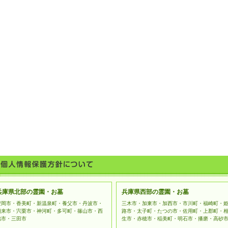
兵庫県北部の霊園・お墓
兵庫県西部の霊園・お墓
豊岡市・香美町・新温泉町・養父市・丹波市・
三木市・加東市・加西市・市川町・福崎町・
朝来市・宍栗市・神河町・多可町・篠山市・西
路市・太子町・たつの市・佐用町・上郡町・
脇市・三田市
生市・赤穂市・稲美町・明石市・播磨・高砂