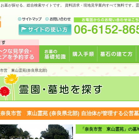
地・お墓が探せる、総合検索サイトです。 資料請求・現地見学案内すべて無料です。
で
見学会・フェアを予約
お墓の基礎知識
購入手順
墓石の建て方
市営 東山霊苑(奈良県北部)
する
奈良市営 東山霊苑 (奈良県北部)
自治体が管理する公営墓
「奈良市営 東山霊苑」の墓