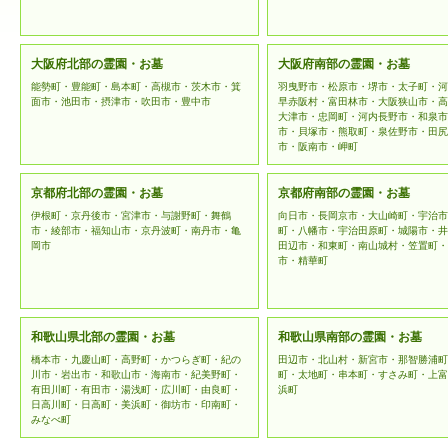
大阪府北部の霊園・お墓
大阪府南部の霊園・お墓
能勢町・豊能町・島本町・高槻市・茨木市・箕
羽曳野市・松原市・堺市・太子町・河
面市・池田市・摂津市・吹田市・豊中市
早赤阪村・富田林市・大阪狭山市・高
大津市・忠岡町・河内長野市・和泉市
市・貝塚市・熊取町・泉佐野市・田尻
市・阪南市・岬町
京都府北部の霊園・お墓
京都府南部の霊園・お墓
伊根町・京丹後市・宮津市・与謝野町・舞鶴
向日市・長岡京市・大山崎町・宇治市
市・綾部市・福知山市・京丹波町・南丹市・亀
町・八幡市・宇治田原町・城陽市・井
岡市
田辺市・和東町・南山城村・笠置町・
市・精華町
和歌山県北部の霊園・お墓
和歌山県南部の霊園・お墓
橋本市・九慶山町・高野町・かつらぎ町・紀の
田辺市・北山村・新宮市・那智勝浦町
川市・岩出市・和歌山市・海南市・紀美野町・
町・太地町・串本町・すさみ町・上富
有田川町・有田市・湯浅町・広川町・由良町・
浜町
日高川町・日高町・美浜町・御坊市・印南町・
みなべ町