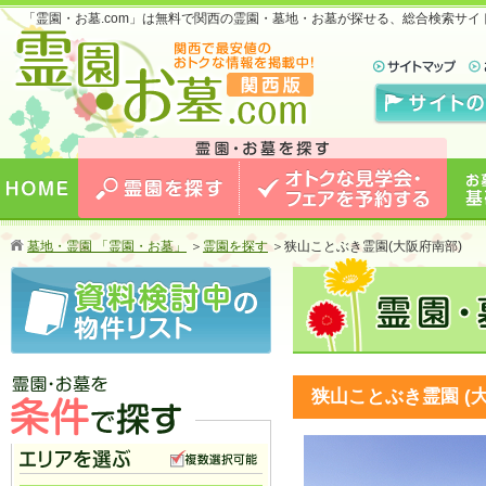
「霊園・お墓.com」は無料で関西の霊園・墓地・お墓が探せる、総合検索サ
お墓のことなら霊園・お墓.com 関西版 関西で
最安値のおトクな情報を掲載中！
HOME
霊園を探す
オトクな見学会・フェアを予約
お墓
墓地・霊園 「霊園・お墓」
＞
霊園を探す
＞
狭山ことぶき霊園(大阪府南部)
する
狭山ことぶき霊園 (
霊園・お墓を条件で探す