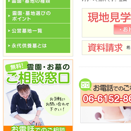
霊園･墓地の種類
霊園･墓地選びのポイント
公営墓地一覧
永代供養一覧