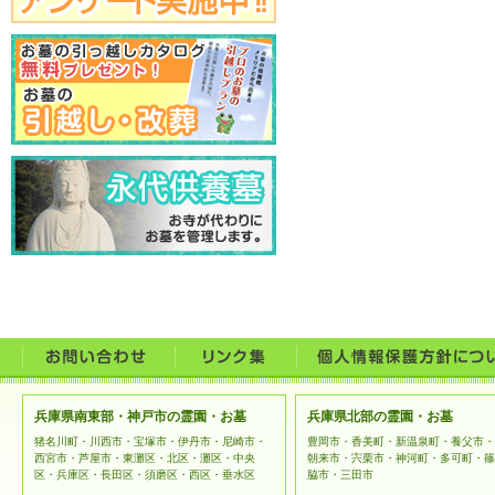
兵庫県南東部・神戸市の霊園・お墓
兵庫県北部の霊園・お墓
猪名川町・川西市・宝塚市・伊丹市・尼崎市・
豊岡市・香美町・新温泉町・養父市・
西宮市・芦屋市・東灘区・北区・灘区・中央
朝来市・宍栗市・神河町・多可町・篠
区・兵庫区・長田区・須磨区・西区・垂水区
脇市・三田市