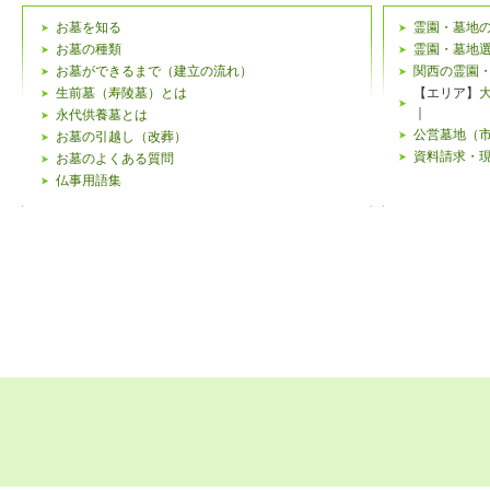
お墓を知る
霊園・墓地
お墓の種類
霊園・墓地
お墓ができるまで（建立の流れ）
関西の霊園
生前墓（寿陵墓）とは
【エリア】
｜
永代供養墓とは
公営墓地（
お墓の引越し（改葬）
資料請求・
お墓のよくある質問
仏事用語集