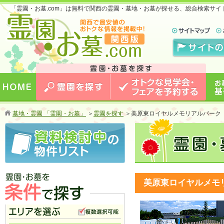
「霊園・お墓.com」は無料で関西の霊園・墓地・お墓が探せる、総合検索サ
お墓のことなら霊園・お墓.com 関西版 関西で
最安値のおトクな情報を掲載中！
HOME
霊園を探す
オトクな見学会・フェアを予約
お墓
墓地・霊園 「霊園・お墓」
＞
霊園を探す
＞
美原東ロイヤルメモリアルパーク 
する
美原東ロイヤルメモリ
霊園・お墓を条件で探す