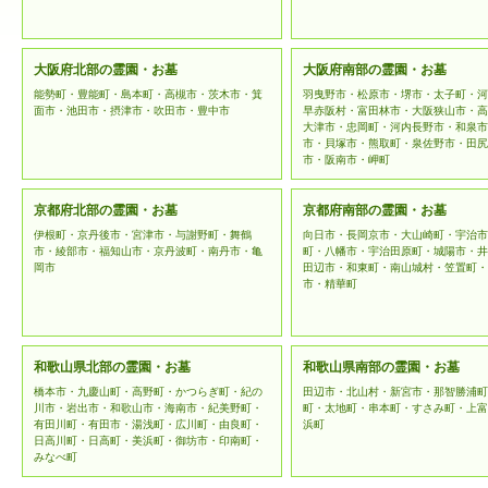
大阪府北部の霊園・お墓
大阪府南部の霊園・お墓
能勢町・豊能町・島本町・高槻市・茨木市・箕
羽曳野市・松原市・堺市・太子町・河
面市・池田市・摂津市・吹田市・豊中市
早赤阪村・富田林市・大阪狭山市・高
大津市・忠岡町・河内長野市・和泉市
市・貝塚市・熊取町・泉佐野市・田尻
市・阪南市・岬町
京都府北部の霊園・お墓
京都府南部の霊園・お墓
伊根町・京丹後市・宮津市・与謝野町・舞鶴
向日市・長岡京市・大山崎町・宇治市
市・綾部市・福知山市・京丹波町・南丹市・亀
町・八幡市・宇治田原町・城陽市・井
岡市
田辺市・和東町・南山城村・笠置町・
市・精華町
和歌山県北部の霊園・お墓
和歌山県南部の霊園・お墓
橋本市・九慶山町・高野町・かつらぎ町・紀の
田辺市・北山村・新宮市・那智勝浦町
川市・岩出市・和歌山市・海南市・紀美野町・
町・太地町・串本町・すさみ町・上富
有田川町・有田市・湯浅町・広川町・由良町・
浜町
日高川町・日高町・美浜町・御坊市・印南町・
みなべ町