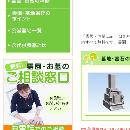
霊園･墓地の種類
霊園･墓地選びのポイント
「霊園・お墓.com」は
公営墓地一覧
内すべて無料です。霊園・
永代供養一覧
美原東ロイヤルメモリ