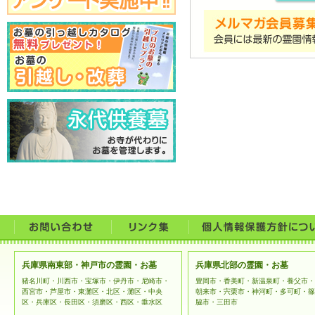
兵庫県南東部・神戸市の霊園・お墓
兵庫県北部の霊園・お墓
猪名川町・川西市・宝塚市・伊丹市・尼崎市・
豊岡市・香美町・新温泉町・養父市・
西宮市・芦屋市・東灘区・北区・灘区・中央
朝来市・宍栗市・神河町・多可町・篠
区・兵庫区・長田区・須磨区・西区・垂水区
脇市・三田市