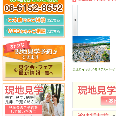
墓地
多聞院霊園
美原ロイヤルメモリアルパーク