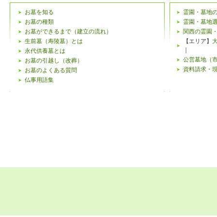
お墓を知る
霊園・墓地
お墓の種類
霊園・墓地
お墓ができるまで（建立の流れ）
関西の霊園
生前墓（寿陵墓）とは
【エリア】
｜
永代供養墓とは
公営墓地（
お墓の引越し（改葬）
資料請求・
お墓のよくある質問
仏事用語集