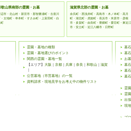
和歌山県南部の霊園・お墓
滋賀県北部の霊園・お墓
田辺市・北山村・新宮市・那智勝浦町・古座川
余呉町・西浅井町・高島市・木ノ本町・高月
町・太地町・串本町・すさみ町・上富田町・白
町・湖北町・虎姫町・長浜市・米原市・彦根
浜町
市・多賀町・由良町・豊郷町・愛荘町・東近
市・安土町・近江八幡市・日野町
霊園・墓地の種類
墓
霊園・墓地選びのポイント
墓
関西の霊園・墓地一覧
お
【エリア】
大阪
｜
京都
｜
兵庫
｜
奈良
｜
和歌山
｜
滋賀
墓
｜
墓
公営墓地（市営墓地）の一覧
墓
資料請求・現地見学をお考え中の物件リスト
霊園
霊園
出
現
プ
霊園