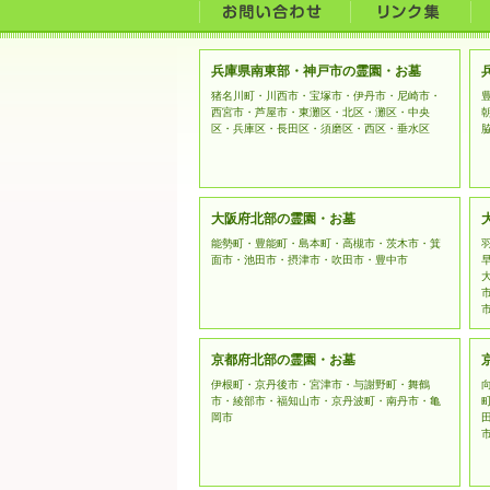
兵庫県南東部・神戸市の霊園・お墓
猪名川町・川西市・宝塚市・伊丹市・尼崎市・
西宮市・芦屋市・東灘区・北区・灘区・中央
区・兵庫区・長田区・須磨区・西区・垂水区
大阪府北部の霊園・お墓
能勢町・豊能町・島本町・高槻市・茨木市・箕
面市・池田市・摂津市・吹田市・豊中市
京都府北部の霊園・お墓
伊根町・京丹後市・宮津市・与謝野町・舞鶴
市・綾部市・福知山市・京丹波町・南丹市・亀
岡市