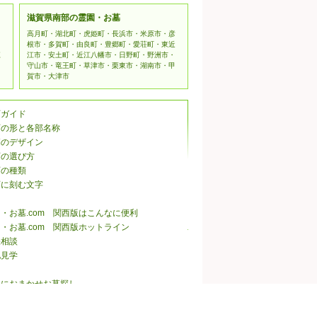
滋賀県南部の霊園・お墓
高月町・湖北町・虎姫町・長浜市・米原市・彦
根市・多賀町・由良町・豊郷町・愛荘町・東近
江
江市・安土町・近江八幡市・日野町・野洲市・
守山市・竜王町・草津市・栗東市・湖南市・甲
賀市・大津市
石ガイド
石の形と各部名称
墓のデザイン
石の選び方
石の種類
石に刻む文字
・お墓.com 関西版はこんなに便利
・お墓.com 関西版ホットライン
張相談
地見学
ロにおまかせお墓探し
・お墓.com 関西版メルマガ会員