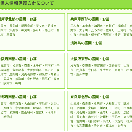
ては、当社は管理責任を負いません。お客様ご自身の判断によっ
データの保護について
お客様の個人情報を収集するフォーム利用には、SSL（Secure Soc
おります。
兵庫県北部の霊園・お墓
兵庫県西部の霊園・お墓
豊岡市・香美町・新温泉町・養父市・丹波市・
三木市・加東市・加西市・市川町・福崎町・
朝来市・宍栗市・神河町・多可町・篠山市・西
路市・太子町・たつの市・佐用町・上郡町・
脇市・三田市
生市・赤穂市・稲美町・明石市・播磨・高砂
淡路島の霊園・お墓
大阪府南部の霊園・お墓
大阪府東部の霊園・お墓
羽曳野市・松原市・堺市・太子町・河南町・千
枚方市・交野市・寝屋川市・四条畷市・大東
早赤阪村・富田林市・大阪狭山市・高石市・泉
市・門真市・守口市・東大阪市・八尾市・柏
大津市・忠岡町・河内長野市・和泉市・岸和田
市・藤井寺市
市・貝塚市・熊取町・泉佐野市・田尻町・泉南
市・阪南市・岬町
京都府南部の霊園・お墓
奈良県北部の霊園・お墓
向日市・長岡京市・大山崎町・宇治市・久御山
山添村・奈良市・生駒市・大和郡山市・斑鳩
町・八幡市・宇治田原町・城陽市・井手町・京
町・平群町・安堵町・川西町・三宅町・田原
田辺市・和東町・南山城村・笠置町・木津川
町・河合町・三郷町・王寺町・上牧町・広陵
市・精華町
町・香芝市・御杖村・曽爾村・宇陀市・東吉
村・吉野町・明日香村・高取町・大淀町・橿
市・大和高田市・香芝市・葛城市・御所市