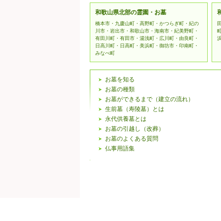
和歌山県北部の霊園・お墓
橋本市・九慶山町・高野町・かつらぎ町・紀の
川市・岩出市・和歌山市・海南市・紀美野町・
有田川町・有田市・湯浅町・広川町・由良町・
日高川町・日高町・美浜町・御坊市・印南町・
みなべ町
お墓を知る
お墓の種類
お墓ができるまで（建立の流れ）
生前墓（寿陵墓）とは
永代供養墓とは
お墓の引越し（改葬）
お墓のよくある質問
仏事用語集