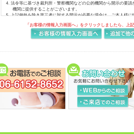
法令等に基づき裁判所・警察機関などの公的機関から開示の要請
機関に提供することがございます。
上記例外を除き第三者に対する開示が必要な場合は、ご本人様に
意頂くとともに、当該第三者に対しては当該個人情報の厳重な管
「お客様の情報入力画面へ」をクリックしましたら、上
目的以外の使用を行わせないようにいたします。
個人情報の保護を図るために、また、法令その他の規範の変更に
シーを予告なく改定する事がございます。改定があった場合はホ
す。
登録情報の取扱いについて
「霊園・お墓」では、サービスの提供にあたり、お客様の個人情報
ございます。頂いた情報は、厳重に管理いたします。
個人情報の提供をお願いする場合について
下記のような場合にお客様の個人情報をいただくことがございま
個人情報の参照・変更・削除
当ウェブサイト上でお客様にご入力いただいた個人を特定する情
は、お客様ご本人から直接お申し出いただきました場合のみ、合
す。
リンク先における個人情報について
当ウェブサイトでは、お客様に対し有用な情報・サービスを提供
トへのリンクを紹介しております。リンク先のウェブサイトにて