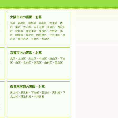
てご利用ください。
kets Layer）暗号化技術を用いて
大阪市内の霊園・お墓
姫
北区・都島区・福島区・此花区・中央区・西
相
区・港区・大正区・天王寺区・浪速区・西淀川
市
区・淀川区・東淀川区・東成区・生野区・旭
区・城東区・鶴見区・阿倍野区・住之江区・住
吉区・東住吉区・平野区・西成区
京都市内の霊園・お墓
北区・上京区・左京区・中京区・東山区・下京
原
区・南区・右京区・伏見区・山科区・西京区
奈良県南部の霊園・お墓
川上村・黒滝村・下市町・五条市・天川村・下
本
北山村・野迫川村・十津川村
野
原