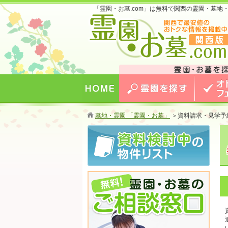
「霊園・お墓.com」は無料で関西の霊園・墓
お墓のことなら霊園・お墓.com 関西版 関西
最安値のおトクな情報を掲載中！
HOME
霊園を探す
オトクな
墓地・霊園 「霊園・お墓」
＞
資料請求・見学予