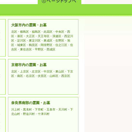
行われる個人情報の収集に関しまし
てご利用ください。
kets Layer）暗号化技術を用いて
大阪市内の霊園・お墓
姫
北区・都島区・福島区・此花区・中央区・西
相
区・港区・大正区・天王寺区・浪速区・西淀川
市
区・淀川区・東淀川区・東成区・生野区・旭
区・城東区・鶴見区・阿倍野区・住之江区・住
吉区・東住吉区・平野区・西成区
京都市内の霊園・お墓
北区・上京区・左京区・中京区・東山区・下京
原
区・南区・右京区・伏見区・山科区・西京区
奈良県南部の霊園・お墓
川上村・黒滝村・下市町・五条市・天川村・下
本
北山村・野迫川村・十津川村
野
原