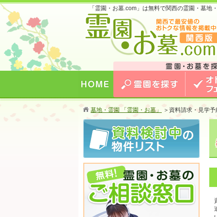
「霊園・お墓.com」は無料で関西の霊園・墓
お墓のことなら霊園・お墓.com 関西版 関西
最安値のおトクな情報を掲載中！
HOME
霊園を探す
オトクな
墓地・霊園 「霊園・お墓」
＞
資料請求・見学予