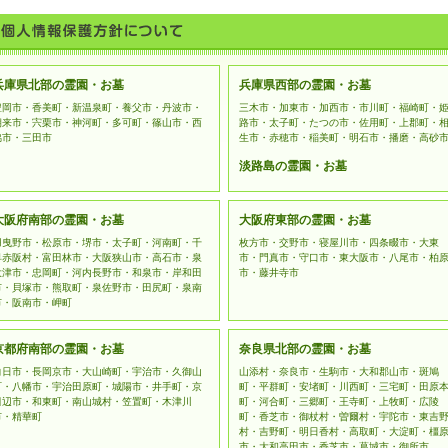
トへのリンクを紹介しております。リンク先のウェブサイトにて
ては、当社は管理責任を負いません。お客様ご自身の判断によっ
データの保護について
お客様の個人情報を収集するフォーム利用には、SSL（Secure Soc
おります。
兵庫県北部の霊園・お墓
兵庫県西部の霊園・お墓
豊岡市・香美町・新温泉町・養父市・丹波市・
三木市・加東市・加西市・市川町・福崎町・
朝来市・宍栗市・神河町・多可町・篠山市・西
路市・太子町・たつの市・佐用町・上郡町・
脇市・三田市
生市・赤穂市・稲美町・明石市・播磨・高砂
淡路島の霊園・お墓
大阪府南部の霊園・お墓
大阪府東部の霊園・お墓
羽曳野市・松原市・堺市・太子町・河南町・千
枚方市・交野市・寝屋川市・四条畷市・大東
早赤阪村・富田林市・大阪狭山市・高石市・泉
市・門真市・守口市・東大阪市・八尾市・柏
大津市・忠岡町・河内長野市・和泉市・岸和田
市・藤井寺市
市・貝塚市・熊取町・泉佐野市・田尻町・泉南
市・阪南市・岬町
京都府南部の霊園・お墓
奈良県北部の霊園・お墓
向日市・長岡京市・大山崎町・宇治市・久御山
山添村・奈良市・生駒市・大和郡山市・斑鳩
町・八幡市・宇治田原町・城陽市・井手町・京
町・平群町・安堵町・川西町・三宅町・田原
田辺市・和東町・南山城村・笠置町・木津川
町・河合町・三郷町・王寺町・上牧町・広陵
市・精華町
町・香芝市・御杖村・曽爾村・宇陀市・東吉
村・吉野町・明日香村・高取町・大淀町・橿
市・大和高田市・香芝市・葛城市・御所市