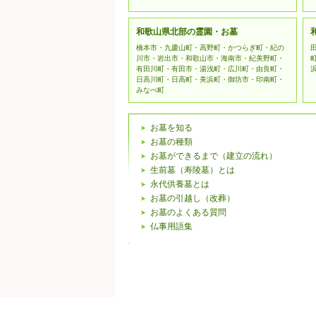
和歌山県北部の霊園・お墓
橋本市・九慶山町・高野町・かつらぎ町・紀の
川市・岩出市・和歌山市・海南市・紀美野町・
有田川町・有田市・湯浅町・広川町・由良町・
日高川町・日高町・美浜町・御坊市・印南町・
みなべ町
お墓を知る
お墓の種類
お墓ができるまで（建立の流れ）
生前墓（寿陵墓）とは
永代供養墓とは
お墓の引越し（改葬）
お墓のよくある質問
仏事用語集