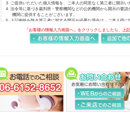
ご提供いただいた個人情報を、ご本人の同意なく第三者に開示い
法令等に基づき裁判所・警察機関などの公的機関から開示の要請
機関に提供することがございます。
上記例外を除き第三者に対する開示が必要な場合は、ご本人様に
意頂くとともに、当該第三者に対しては当該個人情報の厳重な管
「お客様の情報入力画面へ」をクリックしましたら、上
目的以外の使用を行わせないようにいたします。
個人情報の保護を図るために、また、法令その他の規範の変更に
シーを予告なく改定する事がございます。改定があった場合はホ
す。
登録情報の取扱いについて
「霊園・お墓」では、サービスの提供にあたり、お客様の個人情報
ございます。頂いた情報は、厳重に管理いたします。
個人情報の提供をお願いする場合について
下記のような場合にお客様の個人情報をいただくことがございま
個人情報の参照・変更・削除
当ウェブサイト上でお客様にご入力いただいた個人を特定する情
は、お客様ご本人から直接お申し出いただきました場合のみ、合
す。
リンク先における個人情報について
当ウェブサイトでは、お客様に対し有用な情報・サービスを提供