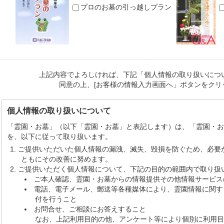
プロのお墓の引っ越しプラン
上記内容でよろしければ、下記「個人情報の取り扱いにつ
同意の上、[お客様の情報入力画面へ」ボタンをクリ
個人情報の取り扱いについて
「霊園・お墓」（以下「霊園・お墓」と表記します）は、「霊園・
を、以下に従って取り扱います。
ご提供いただいた個人情報の漏洩、滅失、毀損を防ぐため、必要
ともにその改善に努めます。
ご提供いただく個人情報について、下記の目的の範囲内で取り扱
ご本人確認、霊園・お墓からの情報提供その他情報サービス
電話、電子メール、郵送等各種媒体により、霊園情報に関す
付を行うこと
お問合せ、ご相談にお答えすること
なお、上記利用目的の他、アンケート等により個別に利用目