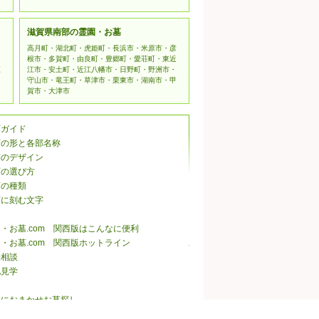
滋賀県南部の霊園・お墓
高月町・湖北町・虎姫町・長浜市・米原市・彦
根市・多賀町・由良町・豊郷町・愛荘町・東近
江
江市・安土町・近江八幡市・日野町・野洲市・
守山市・竜王町・草津市・栗東市・湖南市・甲
賀市・大津市
石ガイド
石の形と各部名称
墓のデザイン
石の選び方
石の種類
石に刻む文字
・お墓.com 関西版はこんなに便利
・お墓.com 関西版ホットライン
張相談
地見学
ロにおまかせお墓探し
・お墓.com 関西版メルマガ会員