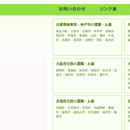
兵庫県南東部・神戸市の霊園・お墓
猪名川町・川西市・宝塚市・伊丹市・尼崎市・
西宮市・芦屋市・東灘区・北区・灘区・中央
区・兵庫区・長田区・須磨区・西区・垂水区
大阪府北部の霊園・お墓
能勢町・豊能町・島本町・高槻市・茨木市・箕
面市・池田市・摂津市・吹田市・豊中市
京都府北部の霊園・お墓
伊根町・京丹後市・宮津市・与謝野町・舞鶴
市・綾部市・福知山市・京丹波町・南丹市・亀
岡市