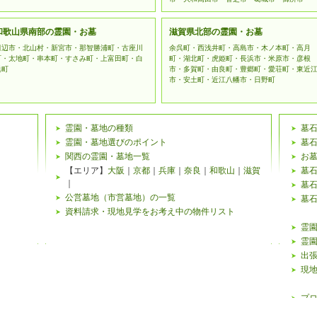
和歌山県南部の霊園・お墓
滋賀県北部の霊園・お墓
田辺市・北山村・新宮市・那智勝浦町・古座川
余呉町・西浅井町・高島市・木ノ本町・高月
町・太地町・串本町・すさみ町・上富田町・白
町・湖北町・虎姫町・長浜市・米原市・彦根
浜町
市・多賀町・由良町・豊郷町・愛荘町・東近
市・安土町・近江八幡市・日野町
霊園・墓地の種類
墓
霊園・墓地選びのポイント
墓
関西の霊園・墓地一覧
お
【エリア】
大阪
｜
京都
｜
兵庫
｜
奈良
｜
和歌山
｜
滋賀
墓
｜
墓
公営墓地（市営墓地）の一覧
墓
資料請求・現地見学をお考え中の物件リスト
霊園
霊園
出
現
プ
霊園