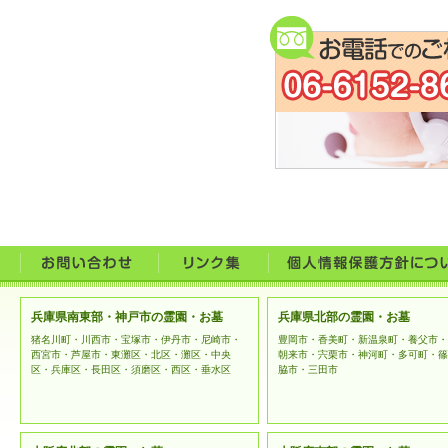
うこと
お問合
なお、
に利用
ご提供い
者に開示
法令等に
開示の要
提供する
兵庫県南東部・神戸市の霊園・お墓
兵庫県北部の霊園・お墓
上記例外
猪名川町・川西市・宝塚市・伊丹市・尼崎市・
豊岡市・香美町・新温泉町・養父市・
西宮市・芦屋市・東灘区・北区・灘区・中央
朝来市・宍栗市・神河町・多可町・篠
区・兵庫区・長田区・須磨区・西区・垂水区
脇市・三田市
ご本人様
とともに