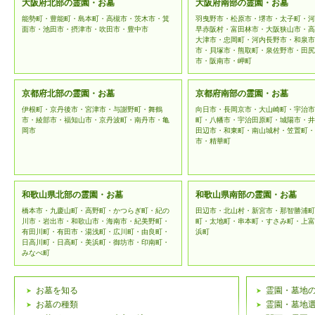
な管理を
大阪府北部の霊園・お墓
大阪府南部の霊園・お墓
能勢町・豊能町・島本町・高槻市・茨木市・箕
羽曳野市・松原市・堺市・太子町・河
用を行わ
面市・池田市・摂津市・吹田市・豊中市
早赤阪村・富田林市・大阪狭山市・高
大津市・忠岡町・河内長野市・和泉市
市・貝塚市・熊取町・泉佐野市・田尻
個人情報
市・阪南市・岬町
範の変更
京都府北部の霊園・お墓
京都府南部の霊園・お墓
予告なく
伊根町・京丹後市・宮津市・与謝野町・舞鶴
向日市・長岡京市・大山崎町・宇治市
市・綾部市・福知山市・京丹波町・南丹市・亀
町・八幡市・宇治田原町・城陽市・井
はホーム
岡市
田辺市・和東町・南山城村・笠置町・
市・精華町
登録情報の
和歌山県北部の霊園・お墓
和歌山県南部の霊園・お墓
「霊園・お
橋本市・九慶山町・高野町・かつらぎ町・紀の
田辺市・北山村・新宮市・那智勝浦町
川市・岩出市・和歌山市・海南市・紀美野町・
町・太地町・串本町・すさみ町・上富
の個人情報
有田川町・有田市・湯浅町・広川町・由良町・
浜町
日高川町・日高町・美浜町・御坊市・印南町・
みなべ町
ます。頂い
個人情報
お墓を知る
霊園・墓地
お墓の種類
霊園・墓地