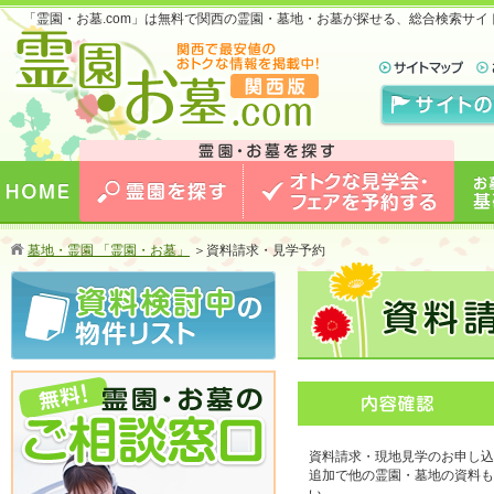
「霊園・お墓.com」は無料で関西の霊園・墓地・お墓が探せる、総合検索サ
お墓のことなら霊園・お墓.com 関西版 関西で
最安値のおトクな情報を掲載中！
HOME
霊園を探す
オトクな見学会・フェアを予約
お墓
墓地・霊園 「霊園・お墓」
＞
資料請求・見学予約
する
資料請求・現地見学のお申し込
追加で他の霊園・墓地の資料も