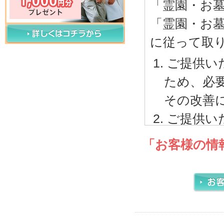
「霊園・お
「霊園・お
に従って取
ご提供い
ため、必
その改善
ご提供い
内で取り
「お客様の情
ご本人
サービ
電話、
報に関