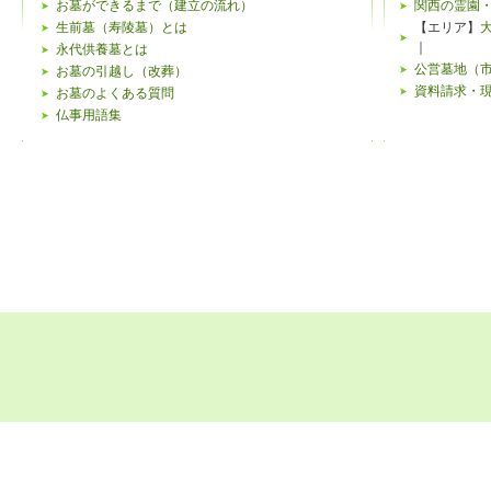
下記のよ
お墓ができるまで（建立の流れ）
関西の霊園
生前墓（寿陵墓）とは
【エリア】
がござい
｜
永代供養墓とは
公営墓地（
お墓の引越し（改葬）
個人情報
資料請求・
お墓のよくある質問
仏事用語集
当ウェブ
特定する
客様ご本
み、合理
リンク先
当ウェブ
ビスを提
リンクを
にて行わ