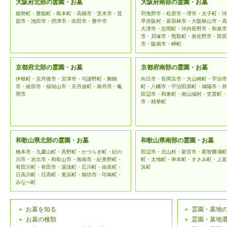
な管理を
大阪府北部の霊園・お墓
大阪府南部の霊園・お墓
能勢町・豊能町・島本町・高槻市・茨木市・箕
羽曳野市・松原市・堺市・太子町・河
用を行わ
面市・池田市・摂津市・吹田市・豊中市
早赤阪村・富田林市・大阪狭山市・高
大津市・忠岡町・河内長野市・和泉市
市・貝塚市・熊取町・泉佐野市・田尻
個人情報
市・阪南市・岬町
範の変更
京都府北部の霊園・お墓
京都府南部の霊園・お墓
予告なく
伊根町・京丹後市・宮津市・与謝野町・舞鶴
向日市・長岡京市・大山崎町・宇治市
市・綾部市・福知山市・京丹波町・南丹市・亀
町・八幡市・宇治田原町・城陽市・井
はホーム
岡市
田辺市・和東町・南山城村・笠置町・
市・精華町
登録情報の
和歌山県北部の霊園・お墓
和歌山県南部の霊園・お墓
「霊園・お
橋本市・九慶山町・高野町・かつらぎ町・紀の
田辺市・北山村・新宮市・那智勝浦町
川市・岩出市・和歌山市・海南市・紀美野町・
町・太地町・串本町・すさみ町・上富
の個人情報
有田川町・有田市・湯浅町・広川町・由良町・
浜町
日高川町・日高町・美浜町・御坊市・印南町・
みなべ町
ます。頂い
個人情報
お墓を知る
霊園・墓地
お墓の種類
霊園・墓地