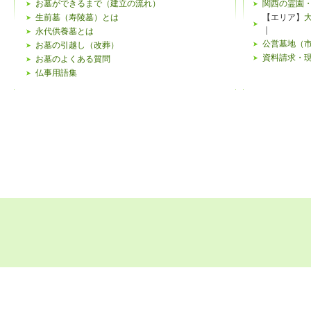
下記のよ
お墓ができるまで（建立の流れ）
関西の霊園
生前墓（寿陵墓）とは
【エリア】
がござい
｜
永代供養墓とは
公営墓地（
お墓の引越し（改葬）
個人情報
資料請求・
お墓のよくある質問
仏事用語集
当ウェブ
特定する
客様ご本
み、合理
リンク先
当ウェブ
ビスを提
リンクを
にて行わ