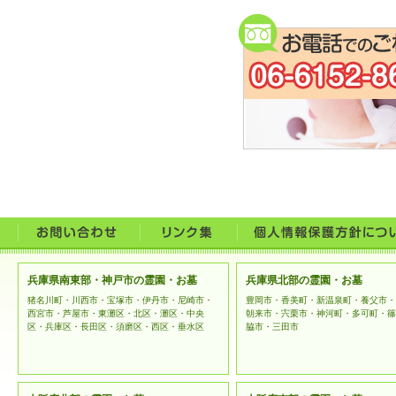
うこと
お問合
なお、
に利用
ご提供い
者に開示
法令等に
開示の要
提供する
兵庫県南東部・神戸市の霊園・お墓
兵庫県北部の霊園・お墓
上記例外
猪名川町・川西市・宝塚市・伊丹市・尼崎市・
豊岡市・香美町・新温泉町・養父市・
西宮市・芦屋市・東灘区・北区・灘区・中央
朝来市・宍栗市・神河町・多可町・篠
区・兵庫区・長田区・須磨区・西区・垂水区
脇市・三田市
ご本人様
とともに