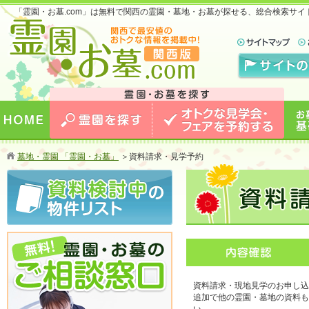
「霊園・お墓.com」は無料で関西の霊園・墓地・お墓が探せる、総合検索サ
お墓のことなら霊園・お墓.com 関西版 関西で
最安値のおトクな情報を掲載中！
HOME
霊園を探す
オトクな見学会・フェアを予約
お墓
墓地・霊園 「霊園・お墓」
＞
資料請求・見学予約
する
資料請求・現地見学のお申し込
追加で他の霊園・墓地の資料も