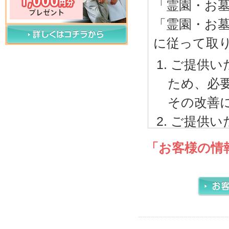
「霊園・お
「霊園・お
に従って取
ご提供い
ため、必
その改善
ご提供い
内で取り
「お客様の情
ご本人
サービ
電話、
報に関