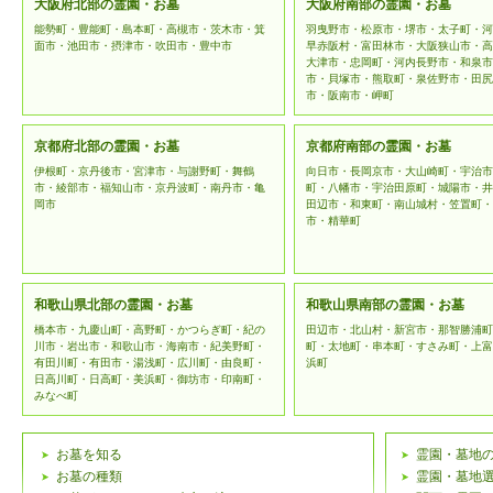
な管理を
大阪府北部の霊園・お墓
大阪府南部の霊園・お墓
能勢町・豊能町・島本町・高槻市・茨木市・箕
羽曳野市・松原市・堺市・太子町・河
用を行わ
面市・池田市・摂津市・吹田市・豊中市
早赤阪村・富田林市・大阪狭山市・高
大津市・忠岡町・河内長野市・和泉市
市・貝塚市・熊取町・泉佐野市・田尻
個人情報
市・阪南市・岬町
範の変更
京都府北部の霊園・お墓
京都府南部の霊園・お墓
予告なく
伊根町・京丹後市・宮津市・与謝野町・舞鶴
向日市・長岡京市・大山崎町・宇治市
市・綾部市・福知山市・京丹波町・南丹市・亀
町・八幡市・宇治田原町・城陽市・井
はホーム
岡市
田辺市・和東町・南山城村・笠置町・
市・精華町
登録情報の
和歌山県北部の霊園・お墓
和歌山県南部の霊園・お墓
「霊園・お
橋本市・九慶山町・高野町・かつらぎ町・紀の
田辺市・北山村・新宮市・那智勝浦町
川市・岩出市・和歌山市・海南市・紀美野町・
町・太地町・串本町・すさみ町・上富
の個人情報
有田川町・有田市・湯浅町・広川町・由良町・
浜町
日高川町・日高町・美浜町・御坊市・印南町・
みなべ町
ます。頂い
個人情報
お墓を知る
霊園・墓地
お墓の種類
霊園・墓地