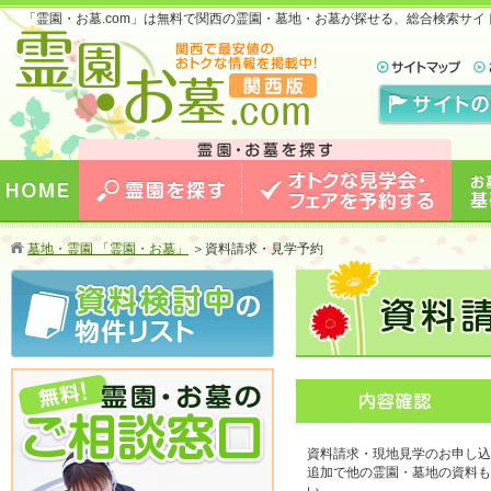
「霊園・お墓.com」は無料で関西の霊園・墓地・お墓が探せる、総合検索サ
お墓のことなら霊園・お墓.com 関西版 関西で
最安値のおトクな情報を掲載中！
HOME
霊園を探す
オトクな見学会・フェアを予約
お墓
墓地・霊園 「霊園・お墓」
＞
資料請求・見学予約
する
資料請求・現地見学のお申し込
追加で他の霊園・墓地の資料も