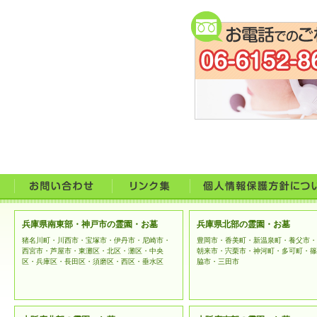
うこと
お問合
なお、
に利用
ご提供い
者に開示
法令等に
開示の要
提供する
兵庫県南東部・神戸市の霊園・お墓
兵庫県北部の霊園・お墓
上記例外
猪名川町・川西市・宝塚市・伊丹市・尼崎市・
豊岡市・香美町・新温泉町・養父市・
西宮市・芦屋市・東灘区・北区・灘区・中央
朝来市・宍栗市・神河町・多可町・篠
区・兵庫区・長田区・須磨区・西区・垂水区
脇市・三田市
ご本人様
とともに