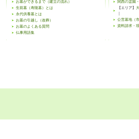
下記のよ
お墓ができるまで（建立の流れ）
関西の霊園
生前墓（寿陵墓）とは
【エリア】
がござい
｜
永代供養墓とは
公営墓地（
お墓の引越し（改葬）
個人情報
資料請求・
お墓のよくある質問
仏事用語集
当ウェブ
特定する
客様ご本
み、合理
リンク先
当ウェブ
ビスを提
リンクを
にて行わ