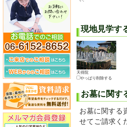
い。
現地見学す
天得院
やっぱり削除する
お墓に関す
お墓に関する
せてご請求く