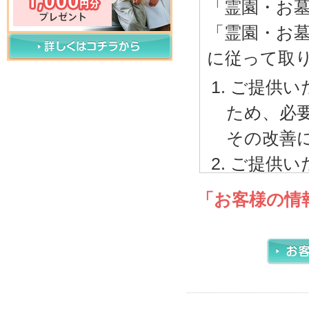
「霊園・お
「霊園・お
に従って取
ご提供い
ため、必
その改善
ご提供い
内で取り
「お客様の情
ご本人
サービ
電話、
報に関