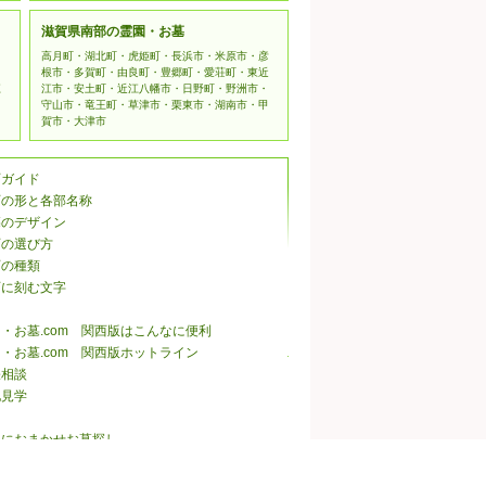
滋賀県南部の霊園・お墓
高月町・湖北町・虎姫町・長浜市・米原市・彦
根市・多賀町・由良町・豊郷町・愛荘町・東近
江
江市・安土町・近江八幡市・日野町・野洲市・
守山市・竜王町・草津市・栗東市・湖南市・甲
賀市・大津市
石ガイド
石の形と各部名称
墓のデザイン
石の選び方
石の種類
石に刻む文字
・お墓.com 関西版はこんなに便利
・お墓.com 関西版ホットライン
張相談
地見学
ロにおまかせお墓探し
・お墓.com 関西版メルマガ会員