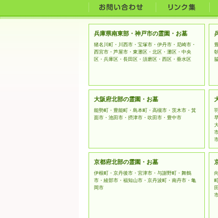
兵庫県南東部・神戸市の霊園・お墓
猪名川町・川西市・宝塚市・伊丹市・尼崎市・
西宮市・芦屋市・東灘区・北区・灘区・中央
区・兵庫区・長田区・須磨区・西区・垂水区
大阪府北部の霊園・お墓
能勢町・豊能町・島本町・高槻市・茨木市・箕
面市・池田市・摂津市・吹田市・豊中市
京都府北部の霊園・お墓
伊根町・京丹後市・宮津市・与謝野町・舞鶴
市・綾部市・福知山市・京丹波町・南丹市・亀
岡市