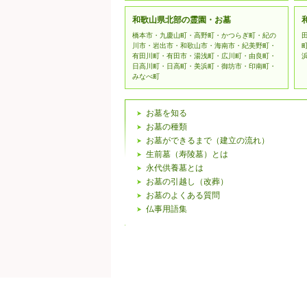
和歌山県北部の霊園・お墓
橋本市・九慶山町・高野町・かつらぎ町・紀の
川市・岩出市・和歌山市・海南市・紀美野町・
有田川町・有田市・湯浅町・広川町・由良町・
日高川町・日高町・美浜町・御坊市・印南町・
みなべ町
お墓を知る
お墓の種類
お墓ができるまで（建立の流れ）
生前墓（寿陵墓）とは
永代供養墓とは
お墓の引越し（改葬）
お墓のよくある質問
仏事用語集