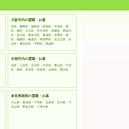
てご利用ください。
kets Layer）暗号化技術を用いて
大阪市内の霊園・お墓
姫
北区・都島区・福島区・此花区・中央区・西
相
区・港区・大正区・天王寺区・浪速区・西淀川
市
区・淀川区・東淀川区・東成区・生野区・旭
区・城東区・鶴見区・阿倍野区・住之江区・住
吉区・東住吉区・平野区・西成区
京都市内の霊園・お墓
北区・上京区・左京区・中京区・東山区・下京
原
区・南区・右京区・伏見区・山科区・西京区
奈良県南部の霊園・お墓
川上村・黒滝村・下市町・五条市・天川村・下
本
北山村・野迫川村・十津川村
野
原