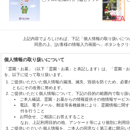
上記内容でよろしければ、下記「個人情報の取り扱いにつ
同意の上、[お客様の情報入力画面へ」ボタンをクリ
個人情報の取り扱いについて
「霊園・お墓」（以下「霊園・お墓」と表記します）は、「霊園・
を、以下に従って取り扱います。
ご提供いただいた個人情報の漏洩、滅失、毀損を防ぐため、必要
ともにその改善に努めます。
ご提供いただく個人情報について、下記の目的の範囲内で取り扱
ご本人確認、霊園・お墓からの情報提供その他情報サービス
電話、電子メール、郵送等各種媒体により、霊園情報に関す
付を行うこと
お問合せ、ご相談にお答えすること
なお、上記利用目的の他、アンケート等により個別に利用目
ご提供いただいた個人情報を、ご本人の同意なく第三者に開示い