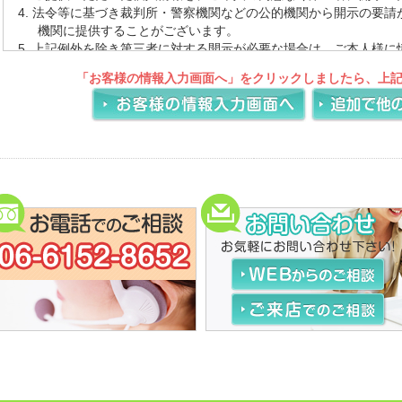
法令等に基づき裁判所・警察機関などの公的機関から開示の要請
機関に提供することがございます。
上記例外を除き第三者に対する開示が必要な場合は、ご本人様に
意頂くとともに、当該第三者に対しては当該個人情報の厳重な管
「お客様の情報入力画面へ」をクリックしましたら、上
目的以外の使用を行わせないようにいたします。
個人情報の保護を図るために、また、法令その他の規範の変更に
シーを予告なく改定する事がございます。改定があった場合はホ
す。
登録情報の取扱いについて
「霊園・お墓」では、サービスの提供にあたり、お客様の個人情報
ございます。頂いた情報は、厳重に管理いたします。
個人情報の提供をお願いする場合について
下記のような場合にお客様の個人情報をいただくことがございま
個人情報の参照・変更・削除
当ウェブサイト上でお客様にご入力いただいた個人を特定する情
は、お客様ご本人から直接お申し出いただきました場合のみ、合
す。
リンク先における個人情報について
当ウェブサイトでは、お客様に対し有用な情報・サービスを提供
トへのリンクを紹介しております。リンク先のウェブサイトにて