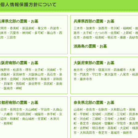
ては、当社は管理責任を負いません。お客様ご自身の判断によっ
データの保護について
お客様の個人情報を収集するフォーム利用には、SSL（Secure Soc
おります。
兵庫県北部の霊園・お墓
兵庫県西部の霊園・お墓
豊岡市・香美町・新温泉町・養父市・丹波市・
三木市・加東市・加西市・市川町・福崎町・
朝来市・宍栗市・神河町・多可町・篠山市・西
路市・太子町・たつの市・佐用町・上郡町・
脇市・三田市
生市・赤穂市・稲美町・明石市・播磨・高砂
淡路島の霊園・お墓
大阪府南部の霊園・お墓
大阪府東部の霊園・お墓
羽曳野市・松原市・堺市・太子町・河南町・千
枚方市・交野市・寝屋川市・四条畷市・大東
早赤阪村・富田林市・大阪狭山市・高石市・泉
市・門真市・守口市・東大阪市・八尾市・柏
大津市・忠岡町・河内長野市・和泉市・岸和田
市・藤井寺市
市・貝塚市・熊取町・泉佐野市・田尻町・泉南
市・阪南市・岬町
京都府南部の霊園・お墓
奈良県北部の霊園・お墓
向日市・長岡京市・大山崎町・宇治市・久御山
山添村・奈良市・生駒市・大和郡山市・斑鳩
町・八幡市・宇治田原町・城陽市・井手町・京
町・平群町・安堵町・川西町・三宅町・田原
田辺市・和東町・南山城村・笠置町・木津川
町・河合町・三郷町・王寺町・上牧町・広陵
市・精華町
町・香芝市・御杖村・曽爾村・宇陀市・東吉
村・吉野町・明日香村・高取町・大淀町・橿
市・大和高田市・香芝市・葛城市・御所市