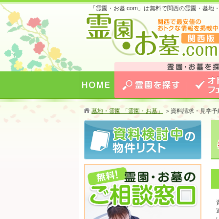
「霊園・お墓.com」は無料で関西の霊園・墓
お墓のことなら霊園・お墓.com 関西版 関西
最安値のおトクな情報を掲載中！
HOME
霊園を探す
オトクな
墓地・霊園 「霊園・お墓」
＞
資料請求・見学予