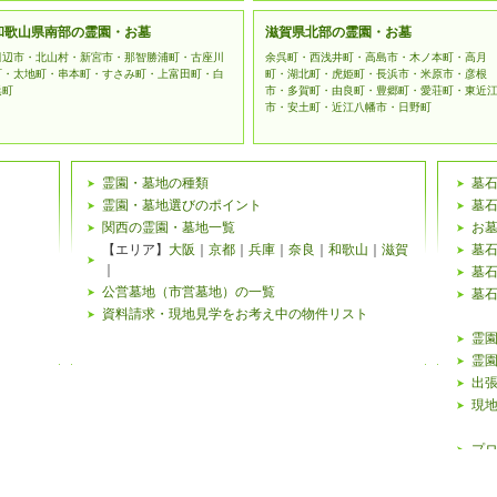
和歌山県南部の霊園・お墓
滋賀県北部の霊園・お墓
田辺市・北山村・新宮市・那智勝浦町・古座川
余呉町・西浅井町・高島市・木ノ本町・高月
町・太地町・串本町・すさみ町・上富田町・白
町・湖北町・虎姫町・長浜市・米原市・彦根
浜町
市・多賀町・由良町・豊郷町・愛荘町・東近
市・安土町・近江八幡市・日野町
霊園・墓地の種類
墓
霊園・墓地選びのポイント
墓
関西の霊園・墓地一覧
お
【エリア】
大阪
｜
京都
｜
兵庫
｜
奈良
｜
和歌山
｜
滋賀
墓
｜
墓
公営墓地（市営墓地）の一覧
墓
資料請求・現地見学をお考え中の物件リスト
霊園
霊園
出
現
プ
霊園